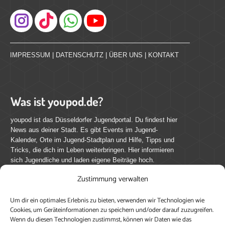
Instagram
IMPRESSUM
|
DATENSCHUTZ
|
ÜBER UNS
|
KONTAKT
Was ist youpod.de?
youpod ist das Düsseldorfer Jugendportal. Du findest hier
News aus deiner Stadt. Es gibt Events im Jugend-
Kalender, Orte im Jugend-Stadtplan und Hilfe, Tipps und
Tricks, die dich im Leben weiterbringen. Hier informieren
sich Jugendliche und laden eigene Beiträge hoch.
Zustimmung verwalten
Mach mit bei youpod.de!
Um dir ein optimales Erlebnis zu bieten, verwenden wir Technologien wie
youpod.de lebt von Menschen wie dir. Sammel
Cookies, um Geräteinformationen zu speichern und/oder darauf zuzugreifen.
journalistische Erfahrung, teile deine Perspektive und
Wenn du diesen Technologien zustimmst, können wir Daten wie das