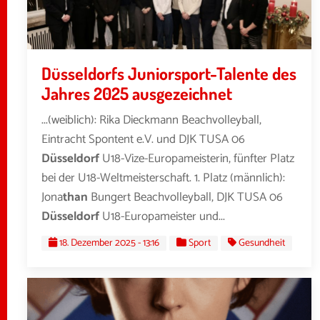
Düsseldorfs Juniorsport-Talente des
Jahres 2025 ausgezeichnet
...(weiblich): Rika Dieckmann Beachvolleyball,
Eintracht Spontent e.V. und DJK TUSA 06
Düsseldorf
U18-Vize-Europameisterin, fünfter Platz
bei der U18-Weltmeisterschaft. 1. Platz (männlich):
Jona
than
Bungert Beachvolleyball, DJK TUSA 06
Düsseldorf
U18-Europameister und...
18. Dezember 2025 - 13:16
Sport
Gesundheit