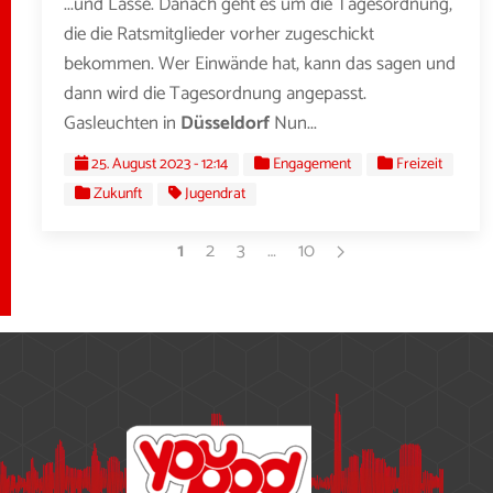
...und Lasse. Danach geht es um die Tagesordnung,
die die Ratsmitglieder vorher zugeschickt
bekommen. Wer Einwände hat, kann das sagen und
dann wird die Tagesordnung angepasst.
Gasleuchten in
Düsseldorf
Nun...
25. August 2023 - 12:14
Engagement
Freizeit
Zukunft
Jugendrat
1
2
3
…
10