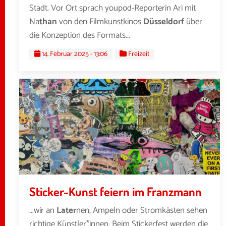
Stadt. Vor Ort sprach youpod-Reporterin Ari mit
Na
than
von den Filmkunstkinos
Düsseldorf
über
die Konzeption des Formats...
14. Februar 2025 - 13:06
Freizeit
Sticker-Kunst feiern im Franzmann
...wir an
Later
nen, Ampeln oder Stromkästen sehen
richtige Künstler*innen. Beim Stickerfest werden die