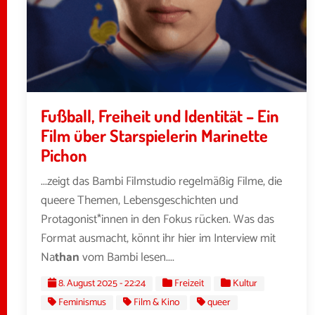
Fußball, Freiheit und Identität – Ein
Film über Starspielerin Marinette
Pichon
...zeigt das Bambi Filmstudio regelmäßig Filme, die
queere Themen, Lebensgeschichten und
Protagonist*innen in den Fokus rücken. Was das
Format ausmacht, könnt ihr hier im Interview mit
Na
than
vom Bambi lesen....
8. August 2025 - 22:24
Freizeit
Kultur
Feminismus
Film & Kino
queer