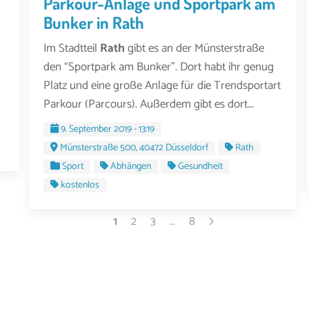
Parkour-Anlage und Sportpark am
Bunker in Rath
Im Stadtteil
Rath
gibt es an der Münsterstraße
den “Sportpark am Bunker”. Dort habt ihr genug
Platz und eine große Anlage für die Trendsportart
Parkour (Parcours). Außerdem gibt es dort...
9. September 2019 - 13:19
Münsterstraße 500, 40472 Düsseldorf
Rath
Sport
Abhängen
Gesundheit
kostenlos
1
2
3
…
8