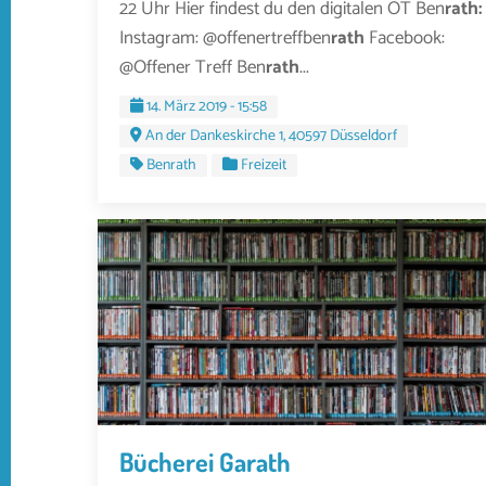
22 Uhr Hier findest du den digitalen OT Ben
rath:
Instagram: @offenertreffben
rath
Facebook:
@Offener Treff Ben
rath
...
14. März 2019 - 15:58
An der Dankeskirche 1, 40597 Düsseldorf
Benrath
Freizeit
Bücherei Garath