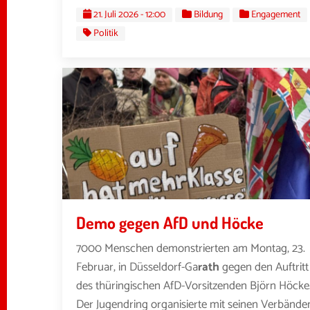
21. Juli 2026 - 12:00
Bildung
Engagement
Politik
Demo gegen AfD und Höcke
7000 Menschen demonstrierten am Montag, 23.
Februar, in Düsseldorf-Ga
rath
gegen den Auftritt
des thüringischen AfD-Vorsitzenden Björn Höcke
Der Jugendring organisierte mit seinen Verbände