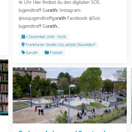
16 Uhr Hier findest du den digitalen SOS
Jugendtreff Ga
rath:
Instagram:
@sosjugendtreffga
rath
Facebook: @Sos
Jugendtreff Ga
rath
...
1. Dezember 2015 - 10:29
Frankfurter Straße 255, 40595 Düsseldorf
Garath
Freizeit