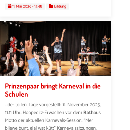
11. Mai 2026 - 15:48
Bildung
Prinzenpaar bringt Karneval in die
Schulen
...der tollen Tage vorgestellt: 11. November 2025,
11.11 Uhr: Hoppeditz-Erwachen vor dem
Rath
aus
Motto der aktuellen Karnevals-Session: “Mer
bliewe bunt, ejal wat kütt” Karnevalssitzungen,