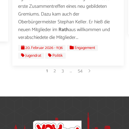
erste Zusammentreffen eines neu gebildeten
Gremiums. Dazu kam auch der
Oberbürgermeister Stephan Keller. Er hieß die
neuen Mitglieder im
Rath
aus willkommen und
verabschiedete die Mitglieder...
20. Februar 2026 - 11:36
Engagement
Jugendrat
Politik
1
2
3
…
54