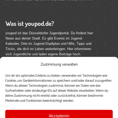
Was ist youpod.de?
youpod ist das Düsseldorfer Jugendportal. Du findest hier
News aus deiner Stadt. Es gibt Events im Jugend-
Kalender, Orte im Jugend-Stadtplan und Hilfe, Tipps und
Tricks, die dich im Leben weiterbringen. Hier informieren
sich Jugendliche und laden eigene Beiträge hoch.
Zustimmung verwalten
Mach mit bei youpod.de!
Um dir ein optimales Erlebnis zu bieten, verwenden wir Technologien wie
youpod.de lebt von Menschen wie dir. Sammel
Cookies, um Geräteinformationen zu speichern und/oder darauf zuzugreifen.
journalistische Erfahrung, teile deine Perspektive und
Wenn du diesen Technologien zustimmst, können wir Daten wie das
veröffentliche deine Beiträge auf youpod.de.
Du musst
Surfverhalten oder eindeutige IDs auf dieser Website verarbeiten. Wenn du
deine Zustimmung nicht erteilst oder zurückziehst, können bestimmte
dich anmelden, um alle Funktionen nutzen zu können, ein
Merkmale und Funktionen beeinträchtigt werden.
Profil anzulegen, eigene Beiträge hochzuladen und zu
bearbeiten.
Akzeptieren
Konto erstellen
Einloggen