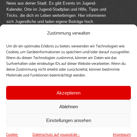
News aus deiner Stadt. Es gibt Events im Jugend-
Kalender, Orte im Jugend-Stadtplan und Hilfe, Tipps und
Tricks, die dich im Leben weiterbringen. Hier informieren
sich Jugendliche und laden eigene Beiträge hoch.
Zustimmung verwalten
Mach mit bei youpod.de!
Um dir ein optimales Erlebnis zu bieten, verwenden wir Technologien wie
youpod.de lebt von Menschen wie dir. Sammel
Cookies, um Geräteinformationen zu speichern und/oder darauf zuzugreifen.
journalistische Erfahrung, teile deine Perspektive und
Wenn du diesen Technologien zustimmst, können wir Daten wie das
veröffentliche deine Beiträge auf youpod.de.
Du musst
Surfverhalten oder eindeutige IDs auf dieser Website verarbeiten. Wenn du
deine Zustimmung nicht erteilst oder zurückziehst, können bestimmte
dich anmelden, um alle Funktionen nutzen zu können, ein
Merkmale und Funktionen beeinträchtigt werden.
Profil anzulegen, eigene Beiträge hochzuladen und zu
bearbeiten.
Akzeptieren
Konto erstellen
Einloggen
Ablehnen
Upload ohne Login
Einstellungen ansehen
Cookie-
Datenschutz auf youpod.de –
Impressum