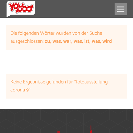
ENGAGEMENT
FREIZEIT
ZUKUNFT
Die folgenden Wörter wurden von der Suche
ausgeschlossen:
zu, was, war, was, ist, was, wird
Keine Ergebnisse gefunden für "fotoausstellung
corona 9"