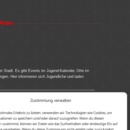
er Stadt. Es gibt Events im Jugend-Kalender, Orte im
ingen. Hier informieren sich Jugendliche und laden
Zustimmung verwalten
ung, teile deine Perspektive und veröffentliche
ptimales Erlebnis zu bieten, verwenden wir Technologien wie Cookies, um
nen nutzen zu können, ein Profil anzulegen, eigene
ationen zu speichern und/oder darauf zuzugreifen. Wenn du diesen
 zustimmst, können wir Daten wie das Surfverhalten oder eindeutige IDs auf
te verarbeiten. Wenn du deine Zustimmung nicht erteilst oder zurückziehst,