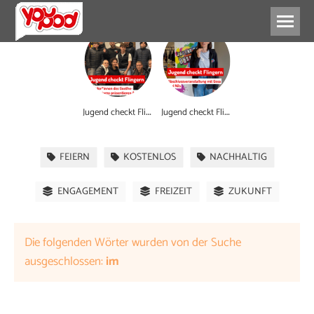
J
ugend checkt Flingern
J
ugend checkt Flingern
FEIERN
KOSTENLOS
NACHHALTIG
ENGAGEMENT
FREIZEIT
ZUKUNFT
Die folgenden Wörter wurden von der Suche
ausgeschlossen:
im