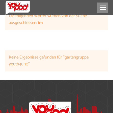
Die folgenden Wörter wurden von der Suche
ausgeschlossen:
im
Keine Ergebnisse gefunden für "gartengruppe
youth4u 10"