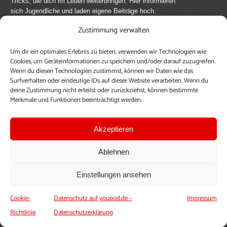
Tricks, die dich im Leben weiterbringen. Hier informieren
sich Jugendliche und laden eigene Beiträge hoch.
Zustimmung verwalten
Mach mit bei youpod.de!
Um dir ein optimales Erlebnis zu bieten, verwenden wir Technologien wie
youpod.de lebt von Menschen wie dir. Sammel
Cookies, um Geräteinformationen zu speichern und/oder darauf zuzugreifen.
journalistische Erfahrung, teile deine Perspektive und
Wenn du diesen Technologien zustimmst, können wir Daten wie das
veröffentliche deine Beiträge auf youpod.de.
Du musst
Surfverhalten oder eindeutige IDs auf dieser Website verarbeiten. Wenn du
deine Zustimmung nicht erteilst oder zurückziehst, können bestimmte
dich anmelden, um alle Funktionen nutzen zu können, ein
Merkmale und Funktionen beeinträchtigt werden.
Profil anzulegen, eigene Beiträge hochzuladen und zu
bearbeiten.
Akzeptieren
Konto erstellen
Einloggen
Ablehnen
Upload ohne Login
Einstellungen ansehen
Cookie-
Datenschutz auf youpod.de –
Impressum
Richtlinie
Datenschutzerklärung