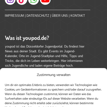
Instagram
IMPRESSUM
|
DATENSCHUTZ
|
ÜBER UNS
|
KONTAKT
Was ist youpod.de?
youpod ist das Düsseldorfer Jugendportal. Du findest hier
News aus deiner Stadt. Es gibt Events im Jugend-
Kalender, Orte im Jugend-Stadtplan und Hilfe, Tipps und
Tricks, die dich im Leben weiterbringen. Hier informieren
sich Jugendliche und laden eigene Beiträge hoch.
Zustimmung verwalten
Mach mit bei youpod.de!
Um dir ein optimales Erlebnis zu bieten, verwenden wir Technologien wie
youpod.de lebt von Menschen wie dir. Sammel
Cookies, um Geräteinformationen zu speichern und/oder darauf zuzugreifen.
journalistische Erfahrung, teile deine Perspektive und
Wenn du diesen Technologien zustimmst, können wir Daten wie das
veröffentliche deine Beiträge auf youpod.de.
Du musst
Surfverhalten oder eindeutige IDs auf dieser Website verarbeiten. Wenn du
deine Zustimmung nicht erteilst oder zurückziehst, können bestimmte
dich anmelden, um alle Funktionen nutzen zu können, ein