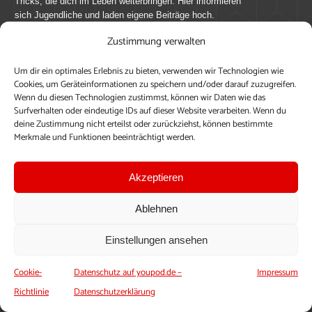
Tricks, die dich im Leben weiterbringen. Hier informieren
sich Jugendliche und laden eigene Beiträge hoch.
Zustimmung verwalten
Mach mit bei youpod.de!
Um dir ein optimales Erlebnis zu bieten, verwenden wir Technologien wie
youpod.de lebt von Menschen wie dir. Sammel
Cookies, um Geräteinformationen zu speichern und/oder darauf zuzugreifen.
journalistische Erfahrung, teile deine Perspektive und
Wenn du diesen Technologien zustimmst, können wir Daten wie das
veröffentliche deine Beiträge auf youpod.de.
Du musst
Surfverhalten oder eindeutige IDs auf dieser Website verarbeiten. Wenn du
deine Zustimmung nicht erteilst oder zurückziehst, können bestimmte
dich anmelden, um alle Funktionen nutzen zu können, ein
Merkmale und Funktionen beeinträchtigt werden.
Profil anzulegen, eigene Beiträge hochzuladen und zu
bearbeiten.
Akzeptieren
Konto erstellen
Einloggen
Ablehnen
Upload ohne Login
Einstellungen ansehen
Cookie-
Datenschutz auf youpod.de –
Impressum
Richtlinie
Datenschutzerklärung