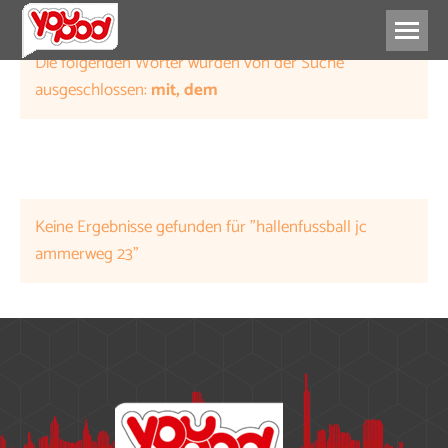
Die folgenden Wörter wurden von der Suche
ausgeschlossen:
mit, dem
Keine Ergebnisse gefunden für "hallenfussball jc
ammerweg 23"