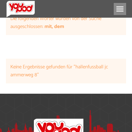
Die folgenden Wörter wurden von der Suche
ausgeschlossen:
mit, dem
Keine Ergebnisse gefunden für "hallenfussball jc
ammerweg 8"