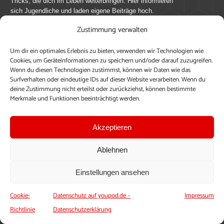
Tricks, die dich im Leben weiterbringen. Hier informieren
sich Jugendliche und laden eigene Beiträge hoch.
Zustimmung verwalten
Mach mit bei youpod.de!
Um dir ein optimales Erlebnis zu bieten, verwenden wir Technologien wie
youpod.de lebt von Menschen wie dir. Sammel
Cookies, um Geräteinformationen zu speichern und/oder darauf zuzugreifen.
journalistische Erfahrung, teile deine Perspektive und
Wenn du diesen Technologien zustimmst, können wir Daten wie das
veröffentliche deine Beiträge auf youpod.de.
Du musst
Surfverhalten oder eindeutige IDs auf dieser Website verarbeiten. Wenn du
deine Zustimmung nicht erteilst oder zurückziehst, können bestimmte
dich anmelden, um alle Funktionen nutzen zu können, ein
Merkmale und Funktionen beeinträchtigt werden.
Profil anzulegen, eigene Beiträge hochzuladen und zu
bearbeiten.
Akzeptieren
Konto erstellen
Einloggen
Ablehnen
Upload ohne Login
Einstellungen ansehen
Cookie-
Datenschutz auf youpod.de –
Impressum
Richtlinie
Datenschutzerklärung