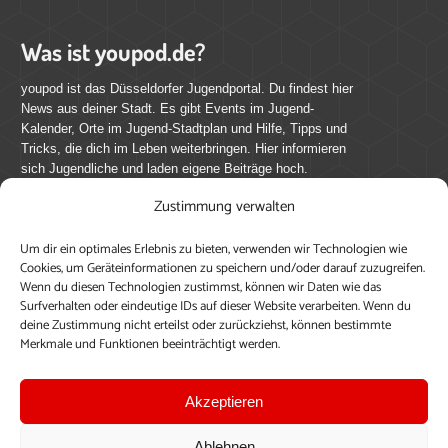
Was ist youpod.de?
youpod ist das Düsseldorfer Jugendportal. Du findest hier
News aus deiner Stadt. Es gibt Events im Jugend-
Kalender, Orte im Jugend-Stadtplan und Hilfe, Tipps und
Tricks, die dich im Leben weiterbringen. Hier informieren
sich Jugendliche und laden eigene Beiträge hoch.
Zustimmung verwalten
Mach mit bei youpod.de!
Um dir ein optimales Erlebnis zu bieten, verwenden wir Technologien wie
youpod.de lebt von Menschen wie dir. Sammel
Cookies, um Geräteinformationen zu speichern und/oder darauf zuzugreifen.
journalistische Erfahrung, teile deine Perspektive und
Wenn du diesen Technologien zustimmst, können wir Daten wie das
veröffentliche deine Beiträge auf youpod.de.
Du musst
Surfverhalten oder eindeutige IDs auf dieser Website verarbeiten. Wenn du
deine Zustimmung nicht erteilst oder zurückziehst, können bestimmte
dich anmelden, um alle Funktionen nutzen zu können, ein
Merkmale und Funktionen beeinträchtigt werden.
Profil anzulegen, eigene Beiträge hochzuladen und zu
bearbeiten.
Akzeptieren
Konto erstellen
Einloggen
Ablehnen