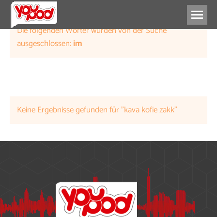
Die folgenden Wörter wurden von der Suche
ausgeschlossen:
im
Keine Ergebnisse gefunden für "kava kofie zakk"