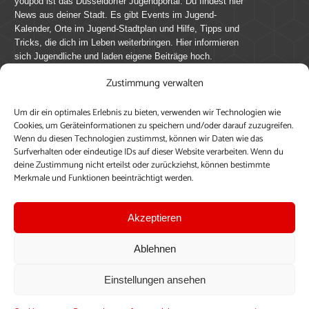
youpod ist das Düsseldorfer Jugendportal. Du findest hier
News aus deiner Stadt. Es gibt Events im Jugend-
Kalender, Orte im Jugend-Stadtplan und Hilfe, Tipps und
Tricks, die dich im Leben weiterbringen. Hier informieren
sich Jugendliche und laden eigene Beiträge hoch.
Zustimmung verwalten
Mach mit bei youpod.de!
Um dir ein optimales Erlebnis zu bieten, verwenden wir Technologien wie
youpod.de lebt von Menschen wie dir. Sammel
Cookies, um Geräteinformationen zu speichern und/oder darauf zuzugreifen.
journalistische Erfahrung, teile deine Perspektive und
Wenn du diesen Technologien zustimmst, können wir Daten wie das
veröffentliche deine Beiträge auf youpod.de.
Du musst
Surfverhalten oder eindeutige IDs auf dieser Website verarbeiten. Wenn du
deine Zustimmung nicht erteilst oder zurückziehst, können bestimmte
dich anmelden, um alle Funktionen nutzen zu können, ein
Merkmale und Funktionen beeinträchtigt werden.
Profil anzulegen, eigene Beiträge hochzuladen und zu
bearbeiten.
Akzeptieren
Konto erstellen
Einloggen
Ablehnen
Upload ohne Login
Einstellungen ansehen