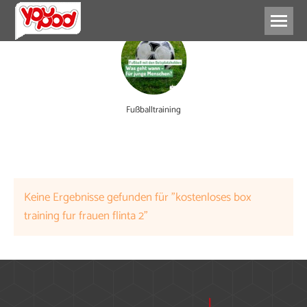
Fußballtraining
Keine Ergebnisse gefunden für "kostenloses box
training fur frauen flinta 2"