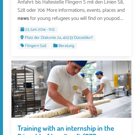
Anfahrt: bis Haltestelle Flingern S mit den Linien S8,
S28 oder 706 More informations, events, places and
news
for young refugees you will find on youpod....
23. Juni 2014 - 11:12
Platz der Diakonie 2a, 40233 Düsseldorf
Flingern Süd
Beratung
Training with an internship in the