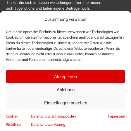
Tricks, die dich im Leben weiterbringen. Hier informieren
sich Jugendliche und laden eigene Beiträge hoch.
Zustimmung verwalten
Mach mit bei youpod.de!
Um dir ein optimales Erlebnis zu bieten, verwenden wir Technologien wie
youpod.de lebt von Menschen wie dir. Sammel
Cookies, um Geräteinformationen zu speichern und/oder darauf zuzugreifen.
journalistische Erfahrung, teile deine Perspektive und
Wenn du diesen Technologien zustimmst, können wir Daten wie das
veröffentliche deine Beiträge auf youpod.de.
Du musst
Surfverhalten oder eindeutige IDs auf dieser Website verarbeiten. Wenn du
deine Zustimmung nicht erteilst oder zurückziehst, können bestimmte
dich anmelden, um alle Funktionen nutzen zu können, ein
Merkmale und Funktionen beeinträchtigt werden.
Profil anzulegen, eigene Beiträge hochzuladen und zu
bearbeiten.
Akzeptieren
Konto erstellen
Einloggen
Ablehnen
Upload ohne Login
Einstellungen ansehen
Cookie-
Datenschutz auf youpod.de –
Impressum
Richtlinie
Datenschutzerklärung