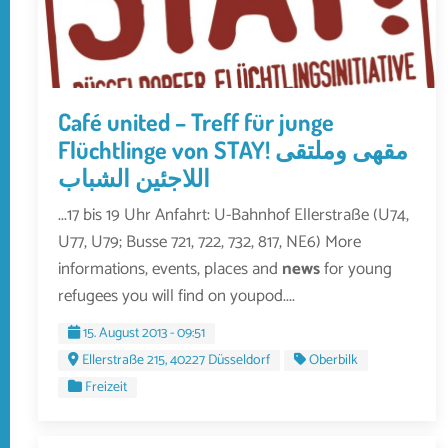
Café united – Treff für junge
Flüchtlinge von STAY! مقهى وملتقى
اللاجئين الشباب
...17 bis 19 Uhr Anfahrt: U-Bahnhof Ellerstraße (U74,
U77, U79; Busse 721, 722, 732, 817, NE6) More
informations, events, places and
news
for young
refugees you will find on youpod....
15. August 2013 - 09:51
Ellerstraße 215, 40227 Düsseldorf
Oberbilk
Freizeit