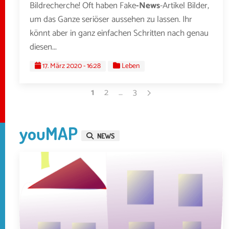
Bildrecherche! Oft haben Fake
-News
-Artikel Bilder,
um das Ganze seriöser aussehen zu lassen. Ihr
könnt aber in ganz einfachen Schritten nach genau
diesen...
17. März 2020 - 16:28
Leben
1
2
…
3
youMAP
NEWS