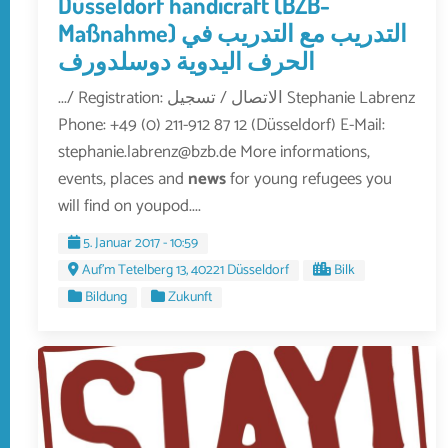
Düsseldorf handicraft (BZB-
Maßnahme) التدريب مع التدريب في
الحرف اليدوية دوسلدورف
.../ Registration: الاتصال / تسجيل Stephanie Labrenz
Phone: +49 (0) 211-912 87 12 (Düsseldorf) E-Mail:
stephanie.labrenz@bzb.de More informations,
events, places and
news
for young refugees you
will find on youpod....
5. Januar 2017 - 10:59
Auf'm Tetelberg 13, 40221 Düsseldorf
Bilk
Bildung
Zukunft