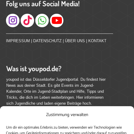
Folg uns auf Social Media!
Instagram
IMPRESSUM
|
DATENSCHUTZ
|
ÜBER UNS
|
KONTAKT
Was ist youpod.de?
youpod ist das Düsseldorfer Jugendportal. Du findest hier
News aus deiner Stadt. Es gibt Events im Jugend-
Kalender, Orte im Jugend-Stadtplan und Hilfe, Tipps und
Tricks, die dich im Leben weiterbringen. Hier informieren
sich Jugendliche und laden eigene Beiträge hoch.
Zustimmung verwalten
Mach mit bei youpod.de!
Um dir ein optimales Erlebnis zu bieten, verwenden wir Technologien wie
youpod.de lebt von Menschen wie dir. Sammel
Cookies, um Geräteinformationen zu speichern und/oder darauf zuzugreifen.