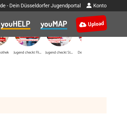
de - Dein Düsseldorfer Jugendportal
Konto
youHELP
youMAP
Upload
J
ugend checkt Flingern
J
ugend checkt Stadtbezirk 6
iothek
Dein Engagement