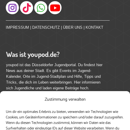
Instagram
IMPRESSUM
|
DATENSCHUTZ
|
ÜBER UNS
|
KONTAKT
Was ist youpod.de?
youpod ist das Düsseldorfer Jugendportal. Du findest hier
News aus deiner Stadt. Es gibt Events im Jugend-
Kalender, Orte im Jugend-Stadtplan und Hilfe, Tipps und
Tricks, die dich im Leben weiterbringen. Hier informieren
sich Jugendliche und laden eigene Beiträge hoch.
Zustimmung verwalten
Mach mit bei youpod.de!
Um dir ein optimales Erlebnis zu bieten, verwenden wir Technologien wie
youpod.de lebt von Menschen wie dir. Sammel
Cookies, um Geräteinformationen zu speichern und/oder darauf zuzugreifen.
journalistische Erfahrung, teile deine Perspektive und
Wenn du diesen Technologien zustimmst, können wir Daten wie das
veröffentliche deine Beiträge auf youpod.de.
Du musst
Surfverhalten oder eindeutige IDs auf dieser Website verarbeiten. Wenn du