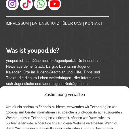
Instagram
IMPRESSUM
|
DATENSCHUTZ
|
ÜBER UNS
|
KONTAKT
Was ist youpod.de?
youpod ist das Düsseldorfer Jugendportal. Du findest hier
News aus deiner Stadt. Es gibt Events im Jugend-
Kalender, Orte im Jugend-Stadtplan und Hilfe, Tipps und
Tricks, die dich im Leben weiterbringen. Hier informieren
sich Jugendliche und laden eigene Beiträge hoch.
Zustimmung verwalten
Mach mit bei youpod.de!
Um dir ein optimales Erlebnis zu bieten, verwenden wir Technologien wie
youpod.de lebt von Menschen wie dir. Sammel
Cookies, um Geräteinformationen zu speichern und/oder darauf zuzugreifen.
journalistische Erfahrung, teile deine Perspektive und
Wenn du diesen Technologien zustimmst, können wir Daten wie das
veröffentliche deine Beiträge auf youpod.de.
Du musst
Surfverhalten oder eindeutige IDs auf dieser Website verarbeiten. Wenn du
deine Zustimmung nicht erteilst oder zurückziehst, können bestimmte
dich anmelden, um alle Funktionen nutzen zu können, ein