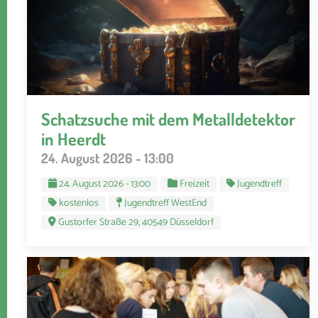
Schatzsuche mit dem Metalldetektor
in Heerdt
24. August 2026 - 13:00
24. August 2026 - 13:00
Freizeit
Jugendtreff
kostenlos
Jugendtreff WestEnd
Gustorfer Straße 29, 40549 Düsseldorf