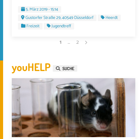
5. März 2019 - 15:14
Gustorfer Straße 29, 40549 Düsseldorf
Heerdt
Freizeit
Jugendtreff
1
…
2
youHELP
SUCHE