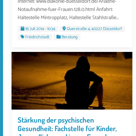
Internet: www.diakonie-duesseldorf.de/Ariadne-
Notaufnahme-fuer-Frauen.128.0.html Anfahrt:
Haltestelle Mintropplatz, Haltestelle Stahlstraße...
18. Juli 2014 - 10:34
Querstraße 4, 40227 Düsseldorf
Friedrichstadt
Beratung
Stärkung der psychischen
Gesundheit: Fachstelle für Kinder,