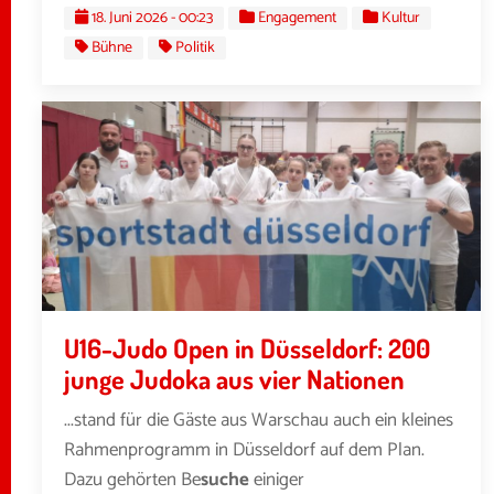
18. Juni 2026 - 00:23
Engagement
Kultur
Bühne
Politik
U16-Judo Open in Düsseldorf: 200
junge Judoka aus vier Nationen
...stand für die Gäste aus Warschau auch ein kleines
Rahmenprogramm in Düsseldorf auf dem Plan.
Dazu gehörten Be
suche
einiger