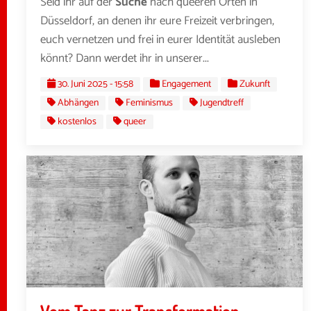
Seid ihr auf der
Suche
nach queeren Orten in
Düsseldorf, an denen ihr eure Freizeit verbringen,
euch vernetzen und frei in eurer Identität ausleben
könnt? Dann werdet ihr in unserer...
30. Juni 2025 - 15:58
Engagement
Zukunft
Abhängen
Feminismus
Jugendtreff
kostenlos
queer
Vom Tanz zur Transformation –