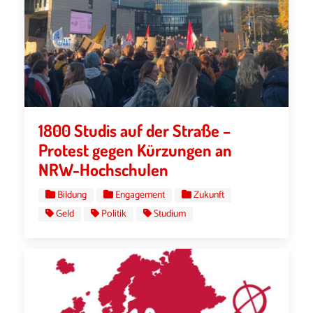
1800 Studis auf der Straße –
Protest gegen Kürzungen an
NRW-Hochschulen
Bildung
Engagement
Zukunft
Geld
Politik
Studium