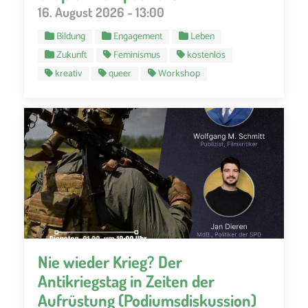
16. August 2026 - 13:00
Bildung
Engagement
Leben
Zukunft
Feminismus
kostenlos
kreativ
queer
Workshop
Nie wieder Krieg? Der
Antikriegstag in Zeiten der
Aufrüstung (Podiumsdiskussion)