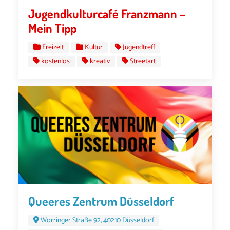
Jugendkulturcafé Franzmann –
Mein Tipp
Freizeit
Kultur
Jugendtreff
kostenlos
kreativ
Streetart
Queeres Zentrum Düsseldorf
Worringer Straße 92, 40210 Düsseldorf