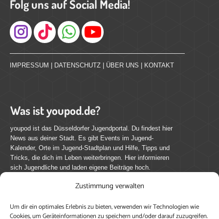
Folg uns auf Social Media!
Instagram
IMPRESSUM
|
DATENSCHUTZ
|
ÜBER UNS
|
KONTAKT
Was ist youpod.de?
youpod ist das Düsseldorfer Jugendportal. Du findest hier
News aus deiner Stadt. Es gibt Events im Jugend-
Kalender, Orte im Jugend-Stadtplan und Hilfe, Tipps und
Tricks, die dich im Leben weiterbringen. Hier informieren
sich Jugendliche und laden eigene Beiträge hoch.
Zustimmung verwalten
Mach mit bei youpod.de!
Um dir ein optimales Erlebnis zu bieten, verwenden wir Technologien wie
youpod.de lebt von Menschen wie dir. Sammel
Cookies, um Geräteinformationen zu speichern und/oder darauf zuzugreifen.