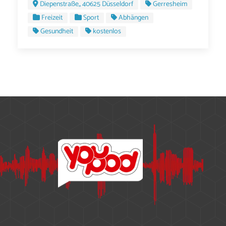
Diepenstraße,, 40625 Düsseldorf
Gerresheim
Freizeit
Sport
Abhängen
Gesundheit
kostenlos