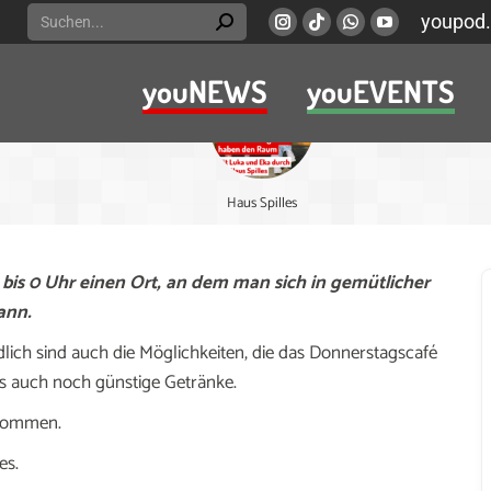
Search:
youpod.
Instagram
Viber
Whatsapp
YouTube
page
page
page
page
youNEWS
youEVENTS
opens
opens
opens
opens
in
in
in
in
new
new
new
new
window
window
window
window
Haus Spilles
 bis 0 Uhr einen Ort, an dem man sich in gemütlicher
ann.
dlich sind auch die Möglichkeiten, die das Donnerstagscafé
 es auch noch günstige Getränke.
llkommen.
es.