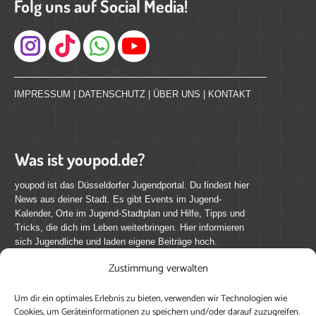
Folg uns auf Social Media!
Instagram
IMPRESSUM
|
DATENSCHUTZ
|
ÜBER UNS
|
KONTAKT
Was ist youpod.de?
youpod ist das Düsseldorfer Jugendportal. Du findest hier
News aus deiner Stadt. Es gibt Events im Jugend-
Kalender, Orte im Jugend-Stadtplan und Hilfe, Tipps und
Tricks, die dich im Leben weiterbringen. Hier informieren
sich Jugendliche und laden eigene Beiträge hoch.
Zustimmung verwalten
Mach mit bei youpod.de!
Um dir ein optimales Erlebnis zu bieten, verwenden wir Technologien wie
youpod.de lebt von Menschen wie dir. Sammel
Cookies, um Geräteinformationen zu speichern und/oder darauf zuzugreifen.