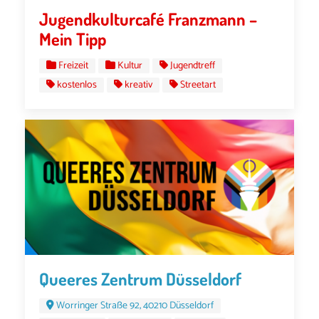
Jugendkulturcafé Franzmann –
Mein Tipp
Freizeit
Kultur
Jugendtreff
kostenlos
kreativ
Streetart
Queeres Zentrum Düsseldorf
Worringer Straße 92, 40210 Düsseldorf