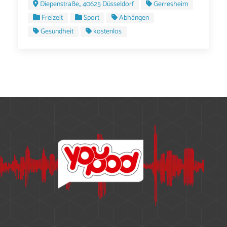
Diepenstraße,, 40625 Düsseldorf
Gerresheim
Freizeit
Sport
Abhängen
Gesundheit
kostenlos