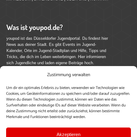
Was ist youpod.de?
youpod ist das Düsseldorfer Jugendportal. Du findest hier
News aus deiner Stadt. Es gibt Events im Jugend-
Kalender, Orte im Jugend-Stadtplan und Hilfe, Tipps und
Tricks, die dich im Leben weiterbringen. Hier informieren
sich Jugendliche und laden eigene Beiträge hoch.
Zustimmung verwalten
Mach mit bei youpod.de!
Um dir ein optimales Erlebnis zu bieten, verwenden wir Technologien wie
youpod.de lebt von Menschen wie dir. Sammel
Cookies, um Geräteinformationen zu speichern und/oder darauf zuzugreifen.
journalistische Erfahrung, teile deine Perspektive und
Wenn du diesen Technologien zustimmst, können wir Daten wie das
veröffentliche deine Beiträge auf youpod.de.
Du musst
Surfverhalten oder eindeutige IDs auf dieser Website verarbeiten. Wenn du
deine Zustimmung nicht erteilst oder zurückziehst, können bestimmte
dich anmelden, um alle Funktionen nutzen zu können, ein
Merkmale und Funktionen beeinträchtigt werden.
Profil anzulegen, eigene Beiträge hochzuladen und zu
bearbeiten.
Akzeptieren
Konto erstellen
Einloggen