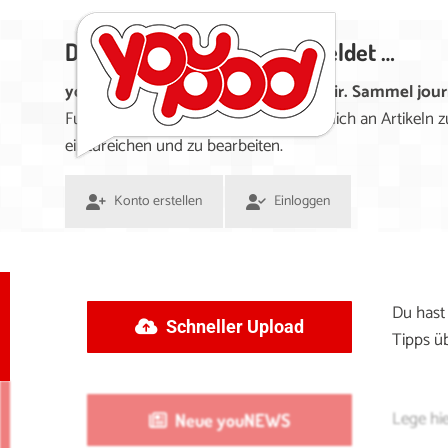
Du bist (noch) nicht angemeldet …
youpod.de lebt von Menschen wie dir. Sammel journa
Funktionen nutzen zu können und wirklich an Artikeln z
einzureichen und zu bearbeiten.
Konto erstellen
Einloggen
Du hast
Schneller Upload
Tipps üb
Lege hi
Neue youNEWS