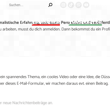
Search:
youpod.
Instagram
Viber
Whatsapp
YouTube
page
page
page
page
youNEWS
youEVENTS
opens
opens
opens
opens
listische Erfahrung, teile deine Perspektive und veröffentl
in
in
in
in
u arbeiten, musst du dich anmelden. Dann bekommst du ein Profil
new
new
new
new
window
window
window
window
 ein spannendes Thema, ein cooles Video oder eine Idee, die Düss
er dieses E-Mail-Formular, wir machen daraus evt. einen Beitrag.
er neue Nachrichtenbeiträge an.