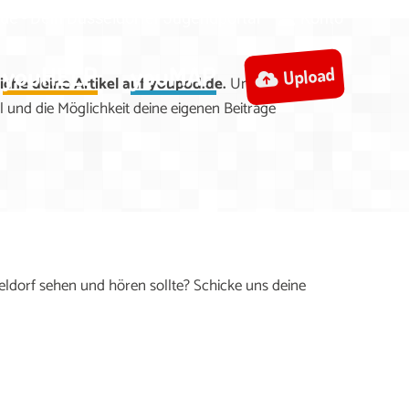
de - Dein Düsseldorfer Jugendportal
Konto
youHELP
youMAP
Upload
iche deine Artikel auf youpod.de.
Um alle
 und die Möglichkeit deine eigenen Beiträge
eldorf sehen und hören sollte? Schicke uns deine