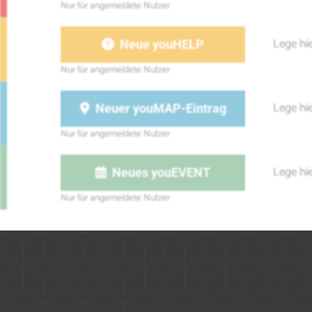
Lege hie
Neue youHELP
Lege hie
Neuer youMAP-Eintrag
Lege hi
Neues youEVENT