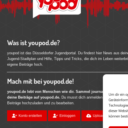
Was ist youpod.de?
youpod ist das Düsseldorfer Jugendportal. Du findest hier News aus dein
Jugend-Stadtplan und Hilfe, Tipps und Tricks, die dich im Leben weiterbr
eigene Beiträge hoch.
Mach mit bei youpod.de!
youpod.de lebt von Menschen wie dir. Sammel journalistische Erfahr
Um dir ein o
deine Beiträge auf youpod.de.
Du musst dich anmelden, um alle Funktio
Geräteinform
Beiträge hochzuladen und zu bearbeiten.
Technologien
dieser Websi
können best
Konto erstellen
Einloggen
Upload ohne Login