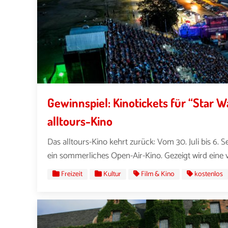
Gewinnspiel: Kinotickets für “Star 
alltours-Kino
Das alltours-Kino kehrt zurück: Vom 30. Juli bis 6.
ein sommerliches Open-Air-Kino. Gezeigt wird eine vi
Freizeit
Kultur
Film & Kino
kostenlos