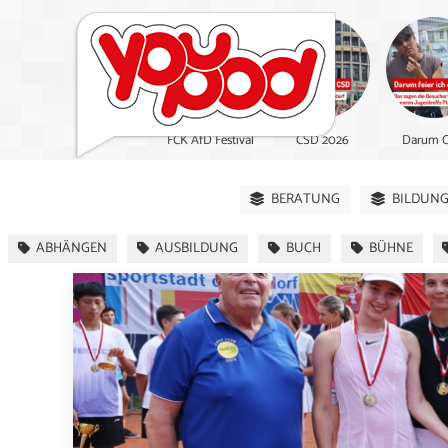
FCK AfD Festival
CSD 2026
Darum C
BERATUNG
BILDUN
ABHÄNGEN
AUSBILDUNG
BUCH
BÜHNE