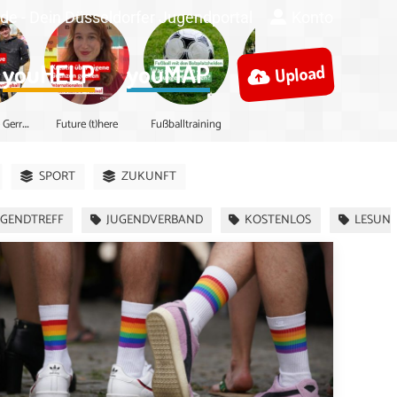
de - Dein Düsseldorfer Jugendportal
Konto
youHELP
youMAP
Upload
S
portanlage Gerresheim
Future (t)here
Fußballtraining
Mai-Demo
SPORT
ZUKUNFT
UGENDTREFF
JUGENDVERBAND
KOSTENLOS
LESUN