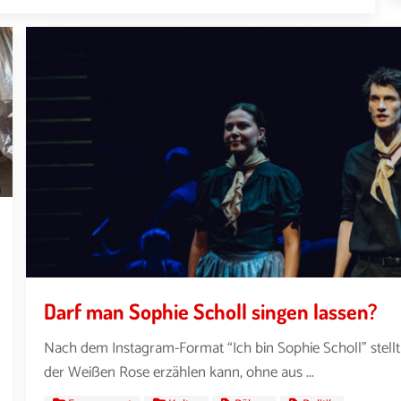
Darf man Sophie Scholl singen lassen?
Nach dem Instagram-Format “Ich bin Sophie Scholl” stellt
der Weißen Rose erzählen kann, ohne aus ...