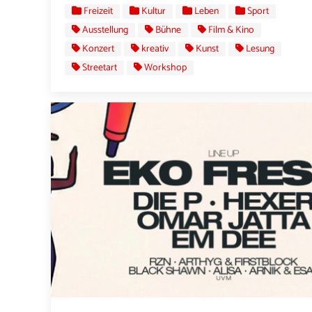
Freizeit
Kultur
Leben
Sport
Ausstellung
Bühne
Film & Kino
Konzert
kreativ
Kunst
Lesung
Streetart
Workshop