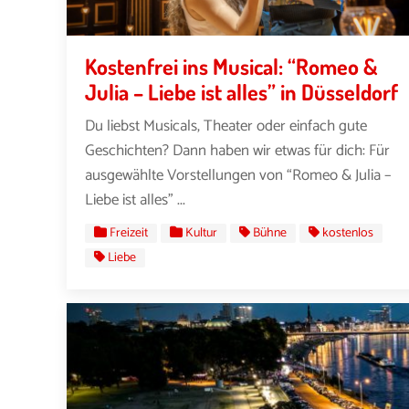
Kostenfrei ins Musical: “Romeo &
Julia – Liebe ist alles” in Düsseldorf
Du liebst Musicals, Theater oder einfach gute
Geschichten? Dann haben wir etwas für dich: Für
ausgewählte Vorstellungen von “Romeo & Julia –
Liebe ist alles” ...
Freizeit
Kultur
Bühne
kostenlos
Liebe