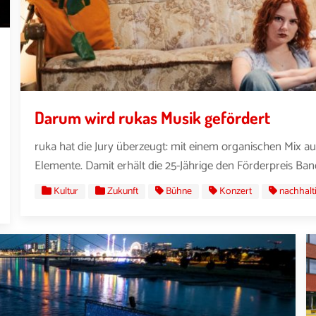
Darum wird rukas Musik gefördert
ruka hat die Jury überzeugt: mit einem organischen Mix au
Elemente. Damit erhält die 25-Jährige den Förderpreis Band
Kultur
Zukunft
Bühne
Konzert
nachhalt