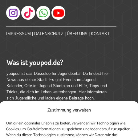
Instagram
IMPRESSUM
|
DATENSCHUTZ
|
ÜBER UNS
|
KONTAKT
Was ist youpod.de?
youpod ist das Düsseldorfer Jugendportal. Du findest hier
News aus deiner Stadt. Es gibt Events im Jugend-
Kalender, Orte im Jugend-Stadtplan und Hilfe, Tipps und
Tricks, die dich im Leben weiterbringen. Hier informieren
sich Jugendliche und laden eigene Beiträge hoch.
Zustimmung verwalten
Mach mit bei youpod.de!
Um dir ein optimales Erlebnis zu bieten, verwenden wir Technologien wie
youpod.de lebt von Menschen wie dir. Sammel
Cookies, um Geräteinformationen zu speichern und/oder darauf zuzugreifen.
journalistische Erfahrung, teile deine Perspektive und
Wenn du diesen Technologien zustimmst, können wir Daten wie das