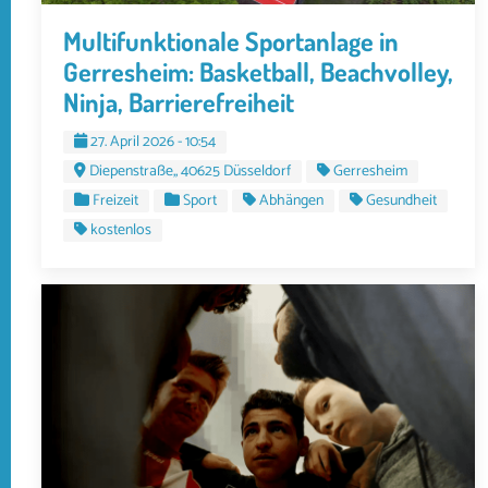
Multifunktionale Sportanlage in
Gerresheim: Basketball, Beachvolley,
Ninja, Barrierefreiheit
27. April 2026 - 10:54
Diepenstraße,, 40625 Düsseldorf
Gerresheim
Freizeit
Sport
Abhängen
Gesundheit
kostenlos