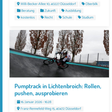
Willi-Becker-Allee 10, 40227 Düsseldorf
Oberbilk
Beratung
Zukunft
Ausbildung
kostenlos
Recht
Schule
Studium
Pumptrack in Lichtenbroich: Rollen,
pushen, ausprobieren
16. Januar 2026 - 16:28
Franz-Rennefeld-Weg 15, 40472 Düsseldorf