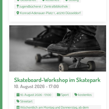
Gesundheit
kostenlos
Lesung
Jugendbücherei / Zentralbibliothek
Konrad-Adenauer-Platz 1 , 40210 Düsseldorf
Skateboard-Workshop im Skatepark
10. August 2026 - 17:00
10. August 2026 - 17:00
Sport
kostenlos
Streetart
Wöchentlich am Montag und Donnerstag, ab dem