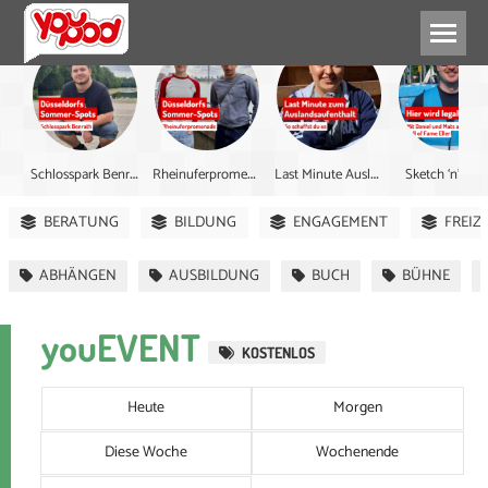
S
chlosspark Benrath
R
heinuferpromenade
L
ast Minute Ausland
Sketch ‘n’ Spr
BERATUNG
BILDUNG
ENGAGEMENT
FREIZ
ABHÄNGEN
AUSBILDUNG
BUCH
BÜHNE
youEVENT
KOSTENLOS
Heute
Morgen
Diese Woche
Wochenende