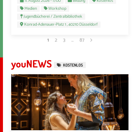
11. August 2026 - 17:00
Bildung
kostenlos
Medien
Workshop
Jugendbücherei / Zentralbibliothek
Konrad-Adenauer-Platz 1 , 40210 Düsseldorf
1
2
3
…
87
youNEWS
KOSTENLOS