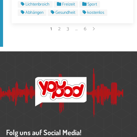
Lichtenbroich
Freizeit
Sport
Abhängen
Gesundheit
kostenlos
1
2
3
…
6
Folg uns auf Social Media!