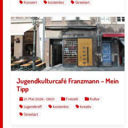
Konzert
kostenlos
Streetart
Jugendkulturcafé Franzmann – Mein
Tipp
21. Mai 2026 - 09:21
Freizeit
Kultur
Jugendtreff
kostenlos
kreativ
Streetart