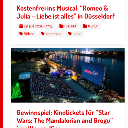
Kostenfrei ins Musical: “Romeo &
Julia – Liebe ist alles” in Düsseldorf
29. Juli 2026 - 17:15
Freizeit
Kultur
Bühne
kostenlos
Liebe
Gewinnspiel: Kinotickets für “Star
Wars: The Mandalorian and Grogu”