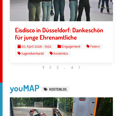
Eisdisco in Düsseldorf: Dankeschön
für junge Ehrenamtliche
20. April 2026 - 13:52
Engagement
Feiern
Jugendverband
kostenlos
1
2
3
…
4
youMAP
KOSTENLOS