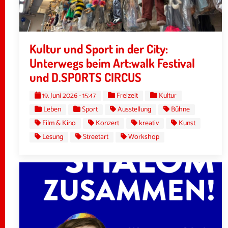
Kultur und Sport in der City:
Unterwegs beim Art:walk Festival
und D.SPORTS CIRCUS
19. Juni 2026 - 15:47
Freizeit
Kultur
Leben
Sport
Ausstellung
Bühne
Film & Kino
Konzert
kreativ
Kunst
Lesung
Streetart
Workshop