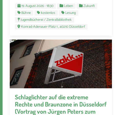
19. August 2026 - 18:30
Leben
Zukunft
Bühne
kostenlos
Lesung
Jugendbücherei / Zentralbibliothek
Konrad-Adenauer-Platz 1 , 40210 Düsseldorf
Schlaglichter auf die extreme
Rechte und Braunzone in Düsseldorf
(Vortrag von Jürgen Peters zum