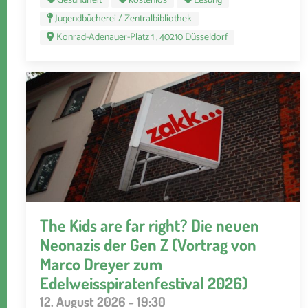
Gesundheit
kostenlos
Lesung
Jugendbücherei / Zentralbibliothek
Konrad-Adenauer-Platz 1 , 40210 Düsseldorf
The Kids are far right? Die neuen
Neonazis der Gen Z (Vortrag von
Marco Dreyer zum
Edelweisspiratenfestival 2026)
12. August 2026 - 19:30