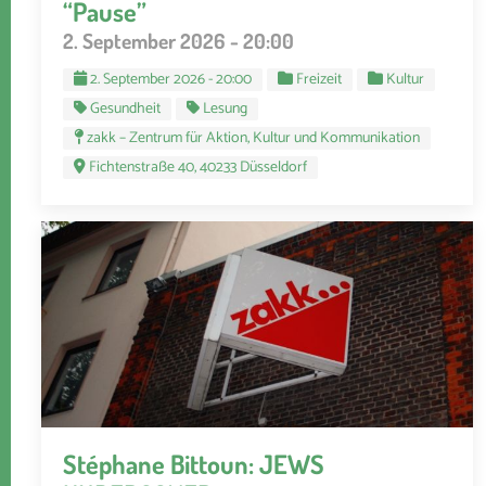
“Pause”
2. September 2026 - 20:00
2. September 2026 - 20:00
Freizeit
Kultur
Gesundheit
Lesung
zakk – Zentrum für Aktion, Kultur und Kommunikation
Fichtenstraße 40, 40233 Düsseldorf
Stéphane Bittoun: JEWS