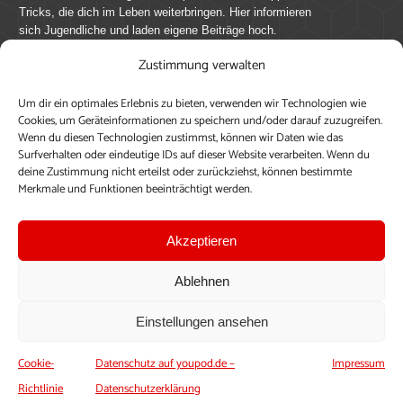
Tricks, die dich im Leben weiterbringen. Hier informieren
sich Jugendliche und laden eigene Beiträge hoch.
Zustimmung verwalten
Mach mit bei youpod.de!
Um dir ein optimales Erlebnis zu bieten, verwenden wir Technologien wie
youpod.de lebt von Menschen wie dir. Sammel
Cookies, um Geräteinformationen zu speichern und/oder darauf zuzugreifen.
journalistische Erfahrung, teile deine Perspektive und
Wenn du diesen Technologien zustimmst, können wir Daten wie das
veröffentliche deine Beiträge auf youpod.de.
Du musst
Surfverhalten oder eindeutige IDs auf dieser Website verarbeiten. Wenn du
deine Zustimmung nicht erteilst oder zurückziehst, können bestimmte
dich anmelden, um alle Funktionen nutzen zu können, ein
Merkmale und Funktionen beeinträchtigt werden.
Profil anzulegen, eigene Beiträge hochzuladen und zu
bearbeiten.
Akzeptieren
Konto erstellen
Einloggen
Ablehnen
Upload ohne Login
Einstellungen ansehen
Cookie-
Datenschutz auf youpod.de –
Impressum
Richtlinie
Datenschutzerklärung