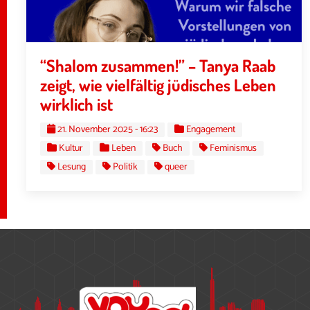
“Shalom zusammen!” – Tanya Raab
zeigt, wie vielfältig jüdisches Leben
wirklich ist
21. November 2025 - 16:23
Engagement
Kultur
Leben
Buch
Feminismus
Lesung
Politik
queer