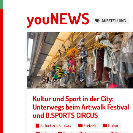
youNEWS
AUSSTELLUNG
Kultur und Sport in der City:
Unterwegs beim Art:walk Festival
und D.SPORTS CIRCUS
19. Juni 2026 - 15:47
Freizeit
Kultur