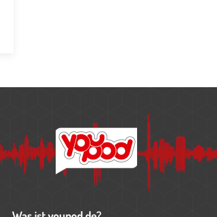
Was ist youpod.de?