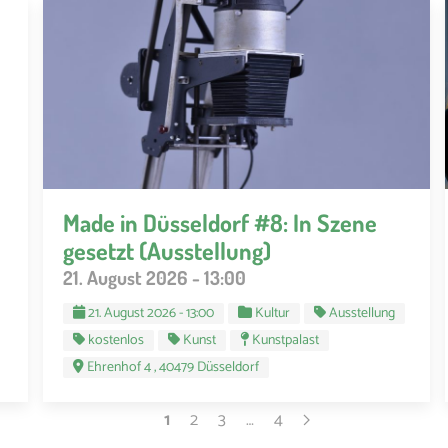
Made in Düssel­dorf #8: In Szene
gesetzt (Ausstellung)
21. August 2026 - 13:00
21. August 2026 - 13:00
Kultur
Ausstellung
kostenlos
Kunst
Kunstpalast
Ehrenhof 4 , 40479 Düsseldorf
1
2
3
…
4