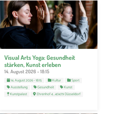
Visual Arts Yoga: Gesundheit
stärken, Kunst erleben
14. August 2026 - 18:15
14. August 2026 - 18:15
Kultur
Sport
Ausstellung
Gesundheit
Kunst
Kunstpalast
Ehrenhof 4 , 40479 Düsseldorf