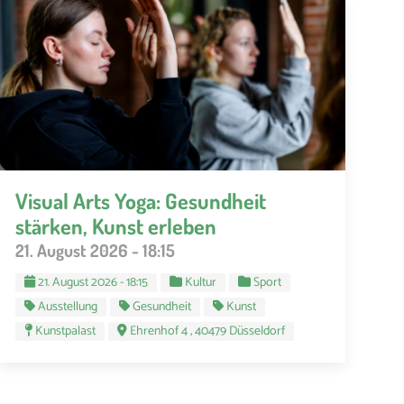
Visual Arts Yoga: Gesundheit
stärken, Kunst erleben
21. August 2026 - 18:15
21. August 2026 - 18:15
Kultur
Sport
Ausstellung
Gesundheit
Kunst
Kunstpalast
Ehrenhof 4 , 40479 Düsseldorf