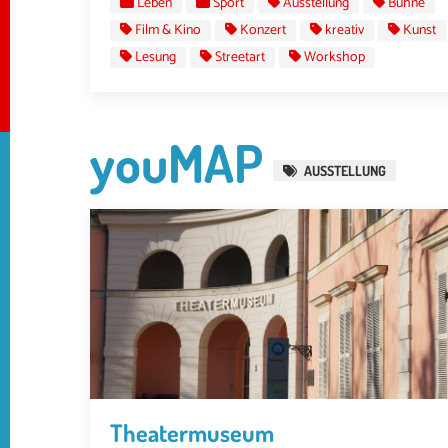
Leben
Sport
Ausstellung
Bühne
Film & Kino
Konzert
kreativ
Kunst
Lesung
Streetart
Workshop
youMAP
AUSSTELLUNG
Theatermuseum