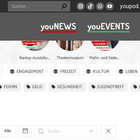
Search:
youpod.
Instagram
Viber
Whatsapp
YouTube
page
page
page
page
youNEWS
youEVENTS
opens
opens
opens
opens
in
in
in
in
new
new
new
new
window
window
window
window
B
anksy-Ausstellung
M
ahn- und Gedenkstätte
Theatermuseum
G
ENGAGEMENT
FREIZEIT
KULTUR
LEBEN
FEIERN
GELD
GESUNDHEIT
JUGENDTREFF
Alle