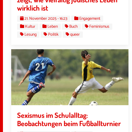
wirklich ist
21. November 2025 - 16:23
Engagement
Kultur
Leben
Buch
Feminismus
Lesung
Politik
queer
Sexismus im Schulalltag:
Beobachtungen beim Fußballturnier