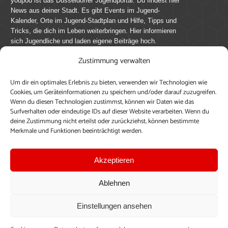
youpod ist das Düsseldorfer Jugendportal. Du findest hier
News aus deiner Stadt. Es gibt Events im Jugend-
Kalender, Orte im Jugend-Stadtplan und Hilfe, Tipps und
Tricks, die dich im Leben weiterbringen. Hier informieren
sich Jugendliche und laden eigene Beiträge hoch.
Zustimmung verwalten
Mach mit bei youpod.de!
Um dir ein optimales Erlebnis zu bieten, verwenden wir Technologien wie
youpod.de lebt von Menschen wie dir. Sammel
Cookies, um Geräteinformationen zu speichern und/oder darauf zuzugreifen.
journalistische Erfahrung, teile deine Perspektive und
Wenn du diesen Technologien zustimmst, können wir Daten wie das
veröffentliche deine Beiträge auf youpod.de.
Du musst
Surfverhalten oder eindeutige IDs auf dieser Website verarbeiten. Wenn du
deine Zustimmung nicht erteilst oder zurückziehst, können bestimmte
dich anmelden, um alle Funktionen nutzen zu können, ein
Merkmale und Funktionen beeinträchtigt werden.
Profil anzulegen, eigene Beiträge hochzuladen und zu
bearbeiten.
Akzeptieren
Konto erstellen
Einloggen
Ablehnen
Upload ohne Login
Einstellungen ansehen