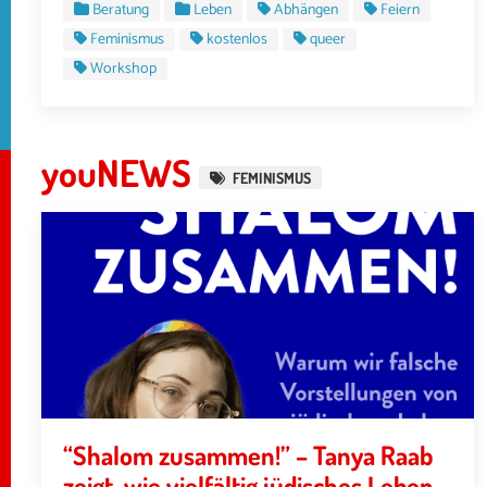
Beratung
Leben
Abhängen
Feiern
Feminismus
kostenlos
queer
Workshop
youNEWS
FEMINISMUS
“Shalom zusammen!” – Tanya Raab
zeigt, wie vielfältig jüdisches Leben