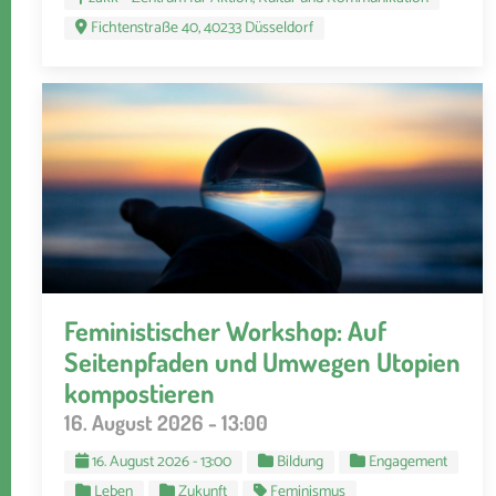
Fichtenstraße 40, 40233 Düsseldorf
Feministischer Workshop: Auf
Seitenpfaden und Umwegen Utopien
kompostieren
16. August 2026 - 13:00
16. August 2026 - 13:00
Bildung
Engagement
Leben
Zukunft
Feminismus