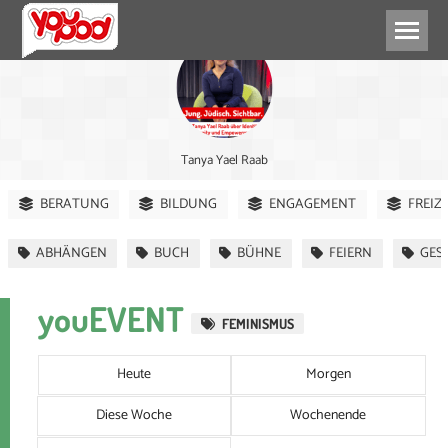
Tanya Yael Raab
BERATUNG
BILDUNG
ENGAGEMENT
FREIZ
ABHÄNGEN
BUCH
BÜHNE
FEIERN
GES
youEVENT
FEMINISMUS
Heute
Morgen
Diese Woche
Wochenende