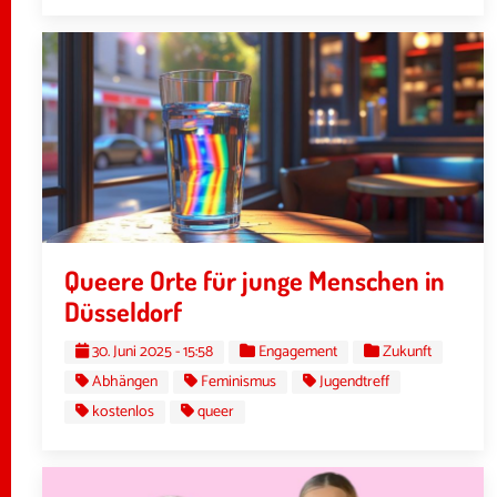
Queere Orte für junge Menschen in
Düsseldorf
30. Juni 2025 - 15:58
Engagement
Zukunft
Abhängen
Feminismus
Jugendtreff
kostenlos
queer