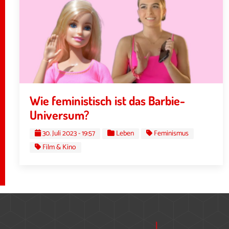
Wie feministisch ist das Barbie-
Universum?
30. Juli 2023 - 19:57
Leben
Feminismus
Film & Kino