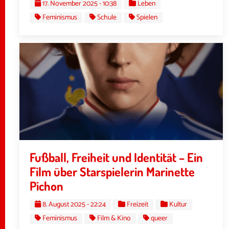
17. November 2025 - 10:38
Leben
Feminismus
Schule
Spielen
Fußball, Freiheit und Identität – Ein
Film über Starspielerin Marinette
Pichon
8. August 2025 - 22:24
Freizeit
Kultur
Feminismus
Film & Kino
queer