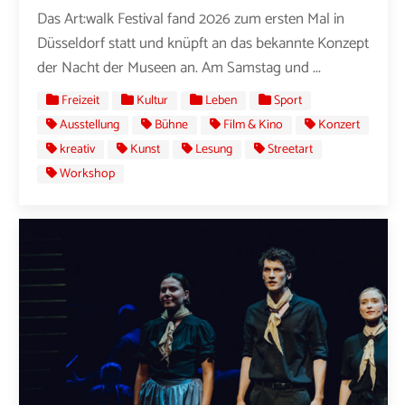
Das Art:walk Festival fand 2026 zum ersten Mal in
Düsseldorf statt und knüpft an das bekannte Konzept
der Nacht der Museen an. Am Samstag und ...
Freizeit
Kultur
Leben
Sport
Ausstellung
Bühne
Film & Kino
Konzert
kreativ
Kunst
Lesung
Streetart
Workshop