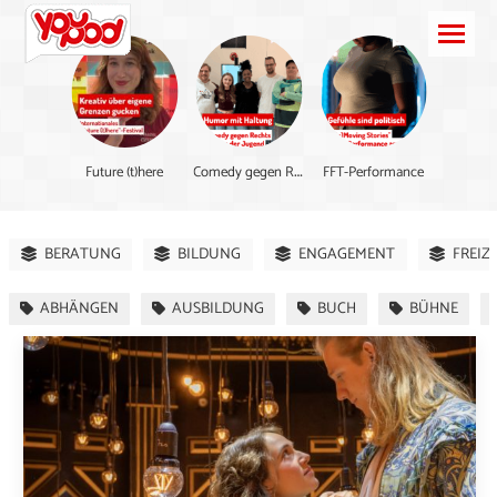
C
omedy gegen Rechts
Future (t)here
FFT-Performance
BERATUNG
BILDUNG
ENGAGEMENT
FREIZ
ABHÄNGEN
AUSBILDUNG
BUCH
BÜHNE