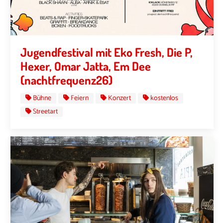
Jugendfestival mit Eko Fresh, Die P,
Hexer, Omar Jatta, Em Dee
(nachtfrequenz26)
Bühne
Feiern
Konzert
kostenlos
Streetart