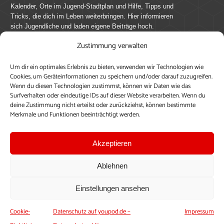
Kalender, Orte im Jugend-Stadtplan und Hilfe, Tipps und
Tricks, die dich im Leben weiterbringen. Hier informieren
sich Jugendliche und laden eigene Beiträge hoch.
Zustimmung verwalten
Mach mit bei youpod.de!
Um dir ein optimales Erlebnis zu bieten, verwenden wir Technologien wie
youpod.de lebt von Menschen wie dir. Sammel
Cookies, um Geräteinformationen zu speichern und/oder darauf zuzugreifen.
journalistische Erfahrung, teile deine Perspektive und
Wenn du diesen Technologien zustimmst, können wir Daten wie das
veröffentliche deine Beiträge auf youpod.de.
Du musst
Surfverhalten oder eindeutige IDs auf dieser Website verarbeiten. Wenn du
deine Zustimmung nicht erteilst oder zurückziehst, können bestimmte
dich anmelden, um alle Funktionen nutzen zu können, ein
Merkmale und Funktionen beeinträchtigt werden.
Profil anzulegen, eigene Beiträge hochzuladen und zu
bearbeiten.
Akzeptieren
Konto erstellen
Einloggen
Ablehnen
Upload ohne Login
Einstellungen ansehen
Cookie-
Datenschutz auf youpod.de –
Impressum