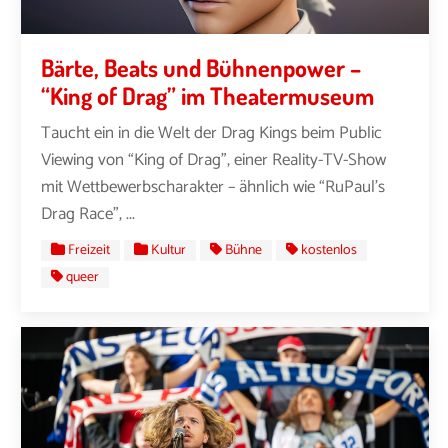
Bärte, Beats und Bühnenpower –
“King of Drag” im Theatermuseum
Taucht ein in die Welt der Drag Kings beim Public
Viewing von “King of Drag”, einer Reality-TV-Show
mit Wettbewerbscharakter – ähnlich wie “RuPaul’s
Drag Race”, ...
Freizeit
Kultur
Bühne
kostenlos
queer