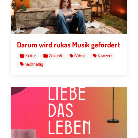
Darum wird rukas Musik gefördert
Kultur
Zukunft
Bühne
Konzert
nachhaltig