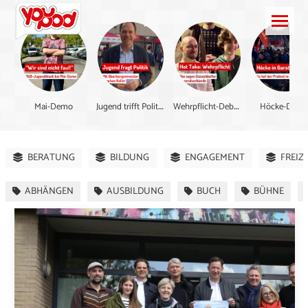
J
ugend trifft Politik Spezial
W
ehrpflicht-Debatte
Mai-Demo
Höcke-Dem
BERATUNG
BILDUNG
ENGAGEMENT
FREIZ
ABHÄNGEN
AUSBILDUNG
BUCH
BÜHNE