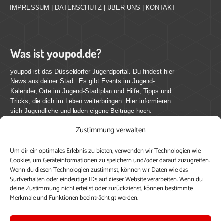
IMPRESSUM
|
DATENSCHUTZ
|
ÜBER UNS
|
KONTAKT
Was ist youpod.de?
youpod ist das Düsseldorfer Jugendportal. Du findest hier
News aus deiner Stadt. Es gibt Events im Jugend-
Kalender, Orte im Jugend-Stadtplan und Hilfe, Tipps und
Tricks, die dich im Leben weiterbringen. Hier informieren
sich Jugendliche und laden eigene Beiträge hoch.
Zustimmung verwalten
Mach mit bei youpod.de!
Um dir ein optimales Erlebnis zu bieten, verwenden wir Technologien wie
youpod.de lebt von Menschen wie dir. Sammel
Cookies, um Geräteinformationen zu speichern und/oder darauf zuzugreifen.
journalistische Erfahrung, teile deine Perspektive und
Wenn du diesen Technologien zustimmst, können wir Daten wie das
veröffentliche deine Beiträge auf youpod.de.
Du musst
Surfverhalten oder eindeutige IDs auf dieser Website verarbeiten. Wenn du
deine Zustimmung nicht erteilst oder zurückziehst, können bestimmte
dich anmelden, um alle Funktionen nutzen zu können, ein
Merkmale und Funktionen beeinträchtigt werden.
Profil anzulegen, eigene Beiträge hochzuladen und zu
bearbeiten.