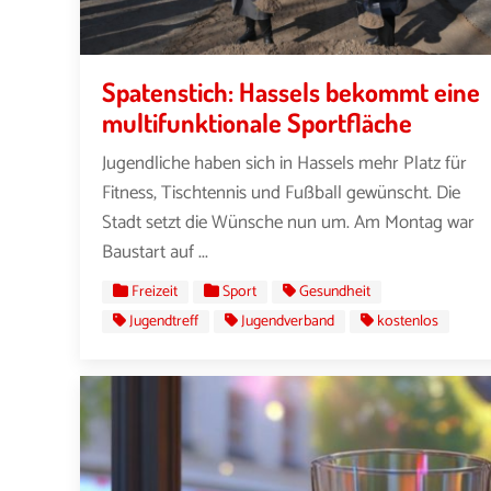
Spatenstich: Hassels bekommt eine
multifunktionale Sportfläche
Jugendliche haben sich in Hassels mehr Platz für
Fitness, Tischtennis und Fußball gewünscht. Die
Stadt setzt die Wünsche nun um. Am Montag war
Baustart auf ...
Freizeit
Sport
Gesundheit
Jugendtreff
Jugendverband
kostenlos