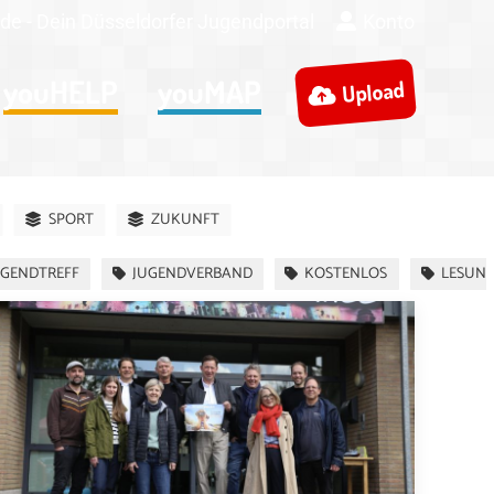
de - Dein Düsseldorfer Jugendportal
Konto
youHELP
youMAP
Upload
SPORT
ZUKUNFT
UGENDTREFF
JUGENDVERBAND
KOSTENLOS
LESUN