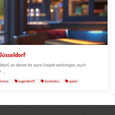
Düsseldorf
dorf, an denen ihr eure Freizeit verbringen, euch
 ...
ismus
Jugendtreff
kostenlos
queer