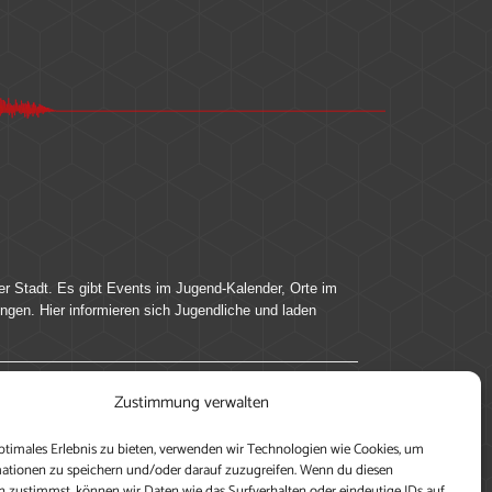
er Stadt. Es gibt Events im Jugend-Kalender, Orte im
ingen. Hier informieren sich Jugendliche und laden
Zustimmung verwalten
ung, teile deine Perspektive und veröffentliche
ptimales Erlebnis zu bieten, verwenden wir Technologien wie Cookies, um
nen nutzen zu können, ein Profil anzulegen, eigene
ationen zu speichern und/oder darauf zuzugreifen. Wenn du diesen
 zustimmst, können wir Daten wie das Surfverhalten oder eindeutige IDs auf