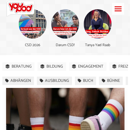
CSD 2026
Darum CSD!
Tanya Yael Raab
BERATUNG
BILDUNG
ENGAGEMENT
FREIZ
ABHÄNGEN
AUSBILDUNG
BUCH
BÜHNE