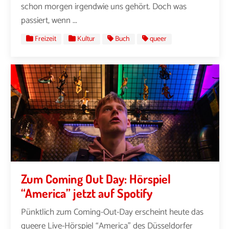
schon morgen irgendwie uns gehört. Doch was
passiert, wenn ...
Freizeit
Kultur
Buch
queer
Zum Coming Out Day: Hörspiel
“America” jetzt auf Spotify
Pünktlich zum Coming-Out-Day erscheint heute das
queere Live-Hörspiel “America” des Düsseldorfer