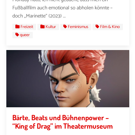
Fußballfilm auch emotional so abholen könnte –
doch „Marinette“ (2023) ...
Freizeit
Kultur
Feminismus
Film & Kino
queer
Bärte, Beats und Bühnenpower –
“King of Drag” im Theatermuseum