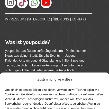
Instagram
IMPRESSUM
|
DATENSCHUTZ
|
ÜBER UNS
|
KONTAKT
Was ist youpod.de?
youpod ist das Düsseldorfer Jugendportal. Du findest hier
News aus deiner Stadt. Es gibt Events im Jugend-
Kalender, Orte im Jugend-Stadtplan und Hilfe, Tipps und
Tricks, die dich im Leben weiterbringen. Hier informieren
sich Jugendliche und laden eigene Beiträge hoch.
Zustimmung verwalten
Mach mit bei youpod.de!
Um dir ein optimales Erlebnis zu bieten, verwenden wir Technologien wie
youpod.de lebt von Menschen wie dir. Sammel
Cookies, um Geräteinformationen zu speichern und/oder darauf zuzugreifen.
journalistische Erfahrung, teile deine Perspektive und
Wenn du diesen Technologien zustimmst, können wir Daten wie das
veröffentliche deine Beiträge auf youpod.de.
Du musst
Surfverhalten oder eindeutige IDs auf dieser Website verarbeiten. Wenn du
deine Zustimmung nicht erteilst oder zurückziehst, können bestimmte
dich anmelden, um alle Funktionen nutzen zu können, ein