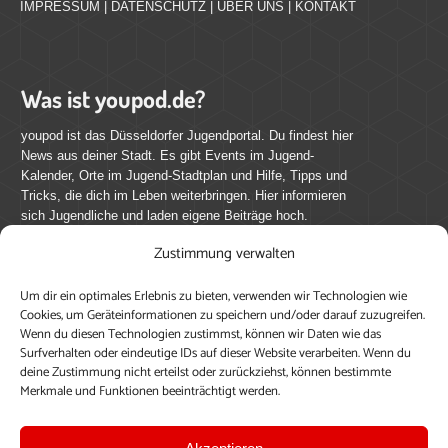
IMPRESSUM
|
DATENSCHUTZ
|
ÜBER UNS
|
KONTAKT
Was ist youpod.de?
youpod ist das Düsseldorfer Jugendportal. Du findest hier
News aus deiner Stadt. Es gibt Events im Jugend-
Kalender, Orte im Jugend-Stadtplan und Hilfe, Tipps und
Tricks, die dich im Leben weiterbringen. Hier informieren
sich Jugendliche und laden eigene Beiträge hoch.
Zustimmung verwalten
Mach mit bei youpod.de!
Um dir ein optimales Erlebnis zu bieten, verwenden wir Technologien wie
youpod.de lebt von Menschen wie dir. Sammel
Cookies, um Geräteinformationen zu speichern und/oder darauf zuzugreifen.
journalistische Erfahrung, teile deine Perspektive und
Wenn du diesen Technologien zustimmst, können wir Daten wie das
veröffentliche deine Beiträge auf youpod.de.
Du musst
Surfverhalten oder eindeutige IDs auf dieser Website verarbeiten. Wenn du
deine Zustimmung nicht erteilst oder zurückziehst, können bestimmte
dich anmelden, um alle Funktionen nutzen zu können, ein
Merkmale und Funktionen beeinträchtigt werden.
Profil anzulegen, eigene Beiträge hochzuladen und zu
bearbeiten.