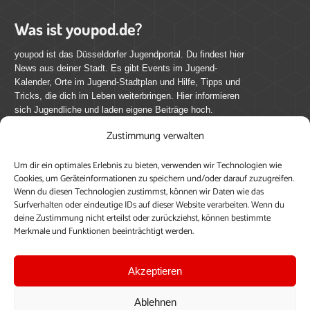
Was ist youpod.de?
youpod ist das Düsseldorfer Jugendportal. Du findest hier
News aus deiner Stadt. Es gibt Events im Jugend-
Kalender, Orte im Jugend-Stadtplan und Hilfe, Tipps und
Tricks, die dich im Leben weiterbringen. Hier informieren
sich Jugendliche und laden eigene Beiträge hoch.
Zustimmung verwalten
Mach mit bei youpod.de!
Um dir ein optimales Erlebnis zu bieten, verwenden wir Technologien wie
youpod.de lebt von Menschen wie dir. Sammel
Cookies, um Geräteinformationen zu speichern und/oder darauf zuzugreifen.
journalistische Erfahrung, teile deine Perspektive und
Wenn du diesen Technologien zustimmst, können wir Daten wie das
veröffentliche deine Beiträge auf youpod.de.
Du musst
Surfverhalten oder eindeutige IDs auf dieser Website verarbeiten. Wenn du
deine Zustimmung nicht erteilst oder zurückziehst, können bestimmte
dich anmelden, um alle Funktionen nutzen zu können, ein
Merkmale und Funktionen beeinträchtigt werden.
Profil anzulegen, eigene Beiträge hochzuladen und zu
bearbeiten.
Akzeptieren
Konto erstellen
Einloggen
Ablehnen
Upload ohne Login