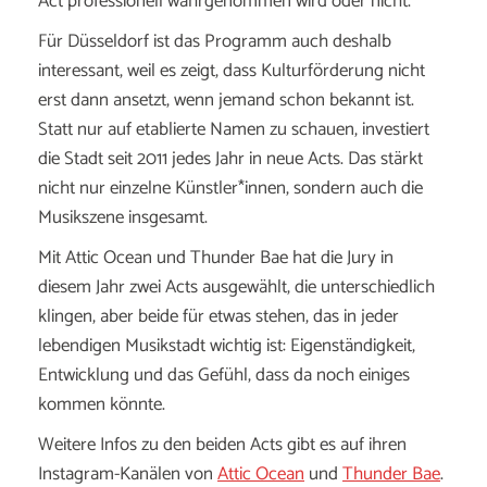
Act
professionell
wahrgenommen
wird
oder
nicht.
Für
Düsseldorf
ist
das
Programm
auch
deshalb
interessant,
weil
es
zeigt,
dass
Kulturförderung
nicht
erst
dann
ansetzt,
wenn
jemand
schon
bekannt
ist.
Statt
nur
auf
etablierte
Namen
zu
schauen,
investiert
die
Stadt
seit
2011
jedes
Jahr
in
neue
Acts.
Das
stärkt
nicht
nur
einzelne
Künstler*
innen,
sondern
auch
die
Musikszene
insgesamt.
Mit
Attic
Ocean
und
Thunder
Bae
hat
die
Jury
in
diesem
Jahr
zwei
Acts
ausgewählt,
die
unterschiedlich
klingen,
aber
beide
für
etwas
stehen,
das
in
jeder
lebendigen
Musikstadt
wichtig
ist:
Eigenständigkeit,
Entwicklung
und
das
Gefühl,
dass
da
noch
einiges
kommen
könnte.
Weitere
Infos
zu
den
beiden
Acts
gibt
es
auf
ihren
Instagram-
Kanälen
von
Attic
Ocean
und
Thunder
Bae
.