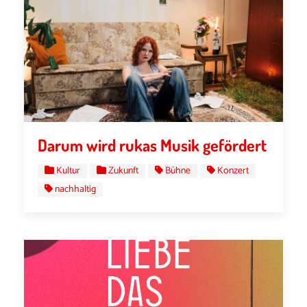
Darum wird rukas Musik gefördert
Kultur
Zukunft
Bühne
Konzert
nachhaltig