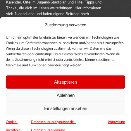
Kalender, Orte im Jugend-Stadtplan und Hilfe, Tipps und
Tricks, die dich im Leben weiterbringen. Hier informieren
sich Jugendliche und laden eigene Beiträge hoch.
Zustimmung verwalten
Mach mit bei youpod.de!
Um dir ein optimales Erlebnis zu bieten, verwenden wir Technologien wie
youpod.de lebt von Menschen wie dir. Sammel
Cookies, um Geräteinformationen zu speichern und/oder darauf zuzugreifen.
journalistische Erfahrung, teile deine Perspektive und
Wenn du diesen Technologien zustimmst, können wir Daten wie das
veröffentliche deine Beiträge auf youpod.de.
Du musst
Surfverhalten oder eindeutige IDs auf dieser Website verarbeiten. Wenn du
deine Zustimmung nicht erteilst oder zurückziehst, können bestimmte
dich anmelden, um alle Funktionen nutzen zu können, ein
Merkmale und Funktionen beeinträchtigt werden.
Profil anzulegen, eigene Beiträge hochzuladen und zu
bearbeiten.
Akzeptieren
Konto erstellen
Einloggen
Ablehnen
Upload ohne Login
Einstellungen ansehen
Cookie-
Datenschutz auf youpod.de –
Impressum
Richtlinie
Datenschutzerklärung