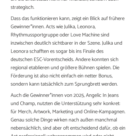
strategisch.
Dass
das
funktionieren
kann,
zeigt
ein
Blick
auf
frühere
Gewinner*
innen.
Acts
wie
Julika
,
Leonora
,
Rhythmussportgruppe
oder
Love
Machine
sind
inzwischen
deutlich
sichtbarer
in
der
Szene.
Julika
und
Leonora
schafften
es
sogar
bis
ins
Finale
des
deutschen
ESC-
Vorentscheids.
Andere
konnten
sich
regional
etablieren
und
größere
Bühnen
spielen.
Die
Förderung
ist
also
nicht
einfach
ein
netter
Bonus,
sondern
kann
tatsächlich
zum
Sprungbrett
werden.
Auch
die
Gewinner*innen
von
2025,
Angelic
In
Jeans
und
Champ
,
nutzten
die
Unterstützung
sehr
konkret:
für
Merch,
Artwork,
Marketing
und
Online-
Kampagnen.
Genau
solche
Dinge
wirken
nach
außen
manchmal
nebensächlich,
sind
aber
oft
entscheidend
dafür,
ob
ein