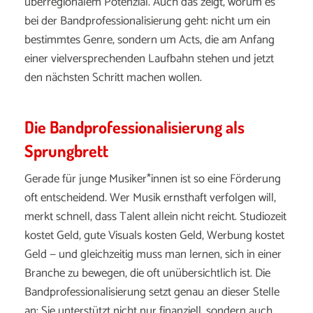
überregionalem
Potenzial.
Auch
das
zeigt,
worum
es
bei
der
Bandprofessionalisierung
geht:
nicht
um
ein
bestimmtes
Genre,
sondern
um
Acts,
die
am
Anfang
einer
vielversprechenden
Laufbahn
stehen
und
jetzt
den
nächsten
Schritt
machen
wollen.
Die Bandprofessionalisierung als
Sprungbrett
Gerade
für
junge
Musiker*
innen
ist
so
eine
Förderung
oft
entscheidend.
Wer
Musik
ernsthaft
verfolgen
will,
merkt
schnell,
dass
Talent
allein
nicht
reicht.
Studiozeit
kostet
Geld,
gute
Visuals
kosten
Geld,
Werbung
kostet
Geld —
und
gleichzeitig
muss
man
lernen,
sich
in
einer
Branche
zu
bewegen,
die
oft
unübersichtlich
ist.
Die
Bandprofessionalisierung
setzt
genau
an
dieser
Stelle
an:
Sie
unterstützt
nicht
nur
finanziell,
sondern
auch