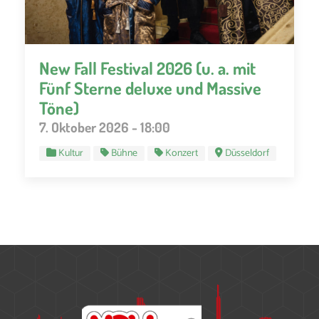
New Fall Festival 2026 (u. a. mit
Fünf Sterne deluxe und Massive
Töne)
7. Oktober 2026 - 18:00
Kultur
Bühne
Konzert
Düsseldorf