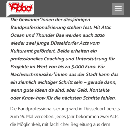
Die
Gewinner*innen
der
diesjährigen
Bandprofessionalisierung
stehen
fest:
Mit
Attic
Ocean
und
Thunder
Bae
werden
auch
2026
wieder
zwei
junge
Düsseldorfer
Acts
vom
Kulturamt
gefördert.
Beide
erhalten
ein
professionelles
Coaching
und
Unterstützung
für
Projekte
im
Wert
von
bis
zu
5.000
Euro.
Für
Nachwuchsmusiker*
innen
aus
der
Stadt
kann
das
ein
ziemlich
wichtiger
Schritt
sein —
gerade
dann,
wenn
gute
Ideen
da
sind,
aber
Geld,
Kontakte
oder
Know-
how
für
die
nächsten
Schritte
fehlen.
Die
Bandprofessionalisierung
wird
in
Düsseldorf
bereits
zum
16.
Mal
vergeben.
Jedes
Jahr
bekommen
zwei
Acts
die
Möglichkeit,
mit
fachlicher
Begleitung
aus
dem