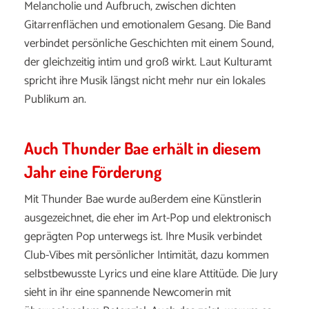
Melancholie
und
Aufbruch,
zwischen
dichten
Gitarrenflächen
und
emotionalem
Gesang.
Die
Band
verbindet
persönliche
Geschichten
mit
einem
Sound,
der
gleichzeitig
intim
und
groß
wirkt.
Laut
Kulturamt
spricht
ihre
Musik
längst
nicht
mehr
nur
ein
lokales
Publikum
an.
Auch Thunder Bae erhält in diesem
Jahr eine Förderung
Mit
Thunder
Bae
wurde
außerdem
eine
Künstlerin
ausgezeichnet,
die
eher
im
Art-
Pop
und
elektronisch
geprägten
Pop
unterwegs
ist.
Ihre
Musik
verbindet
Club-
Vibes
mit
persönlicher
Intimität,
dazu
kommen
selbstbewusste
Lyrics
und
eine
klare
Attitüde.
Die
Jury
sieht
in
ihr
eine
spannende
Newcomerin
mit