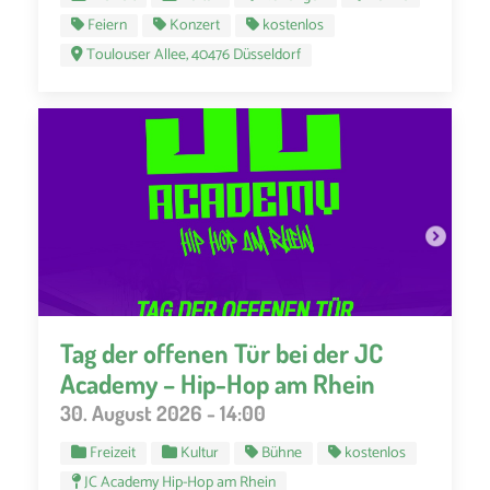
Feiern
Konzert
kostenlos
Toulouser Allee, 40476 Düsseldorf
Tag der offenen Tür bei der JC
Academy – Hip-Hop am Rhein
30. August 2026 - 14:00
Freizeit
Kultur
Bühne
kostenlos
JC Academy Hip-Hop am Rhein