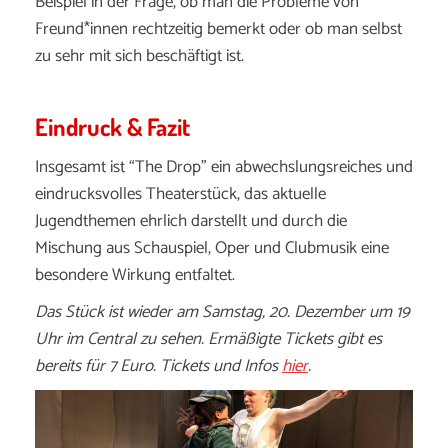
Beispiel in der Frage, ob man die Probleme von
Freund*innen rechtzeitig bemerkt oder ob man selbst
zu sehr mit sich beschäftigt ist.
Eindruck & Fazit
Insgesamt ist “The Drop” ein abwechslungsreiches und
eindrucksvolles Theaterstück, das aktuelle
Jugendthemen ehrlich darstellt und durch die
Mischung aus Schauspiel, Oper und Clubmusik eine
besondere Wirkung entfaltet.
Das Stück ist wieder am Samstag, 20. Dezember um 19
Uhr im Central zu sehen. Ermäßigte Tickets gibt es
bereits für 7 Euro. Tickets und Infos
hier
.