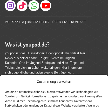
Instagram
IMPRESSUM
|
DATENSCHUTZ
|
ÜBER UNS
|
KONTAKT
Was ist youpod.de?
youpod ist das Düsseldorfer Jugendportal. Du findest hier
News aus deiner Stadt. Es gibt Events im Jugend-
Kalender, Orte im Jugend-Stadtplan und Hilfe, Tipps und
Tricks, die dich im Leben weiterbringen. Hier informieren
sich Jugendliche und laden eigene Beiträge hoch.
Zustimmung verwalten
Mach mit bei youpod.de!
Um dir ein optimales Erlebnis zu bieten, verwenden wir Technologien wie
youpod.de lebt von Menschen wie dir. Sammel
Cookies, um Geräteinformationen zu speichern und/oder darauf zuzugreifen.
journalistische Erfahrung, teile deine Perspektive und
Wenn du diesen Technologien zustimmst, können wir Daten wie das
veröffentliche deine Beiträge auf youpod.de.
Du musst
Surfverhalten oder eindeutige IDs auf dieser Website verarbeiten. Wenn du