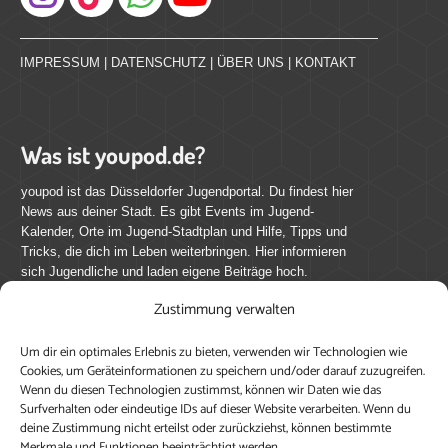
Instagram
IMPRESSUM
|
DATENSCHUTZ
|
ÜBER UNS
|
KONTAKT
Was ist youpod.de?
youpod ist das Düsseldorfer Jugendportal. Du findest hier
News aus deiner Stadt. Es gibt Events im Jugend-
Kalender, Orte im Jugend-Stadtplan und Hilfe, Tipps und
Tricks, die dich im Leben weiterbringen. Hier informieren
sich Jugendliche und laden eigene Beiträge hoch.
Zustimmung verwalten
Mach mit bei youpod.de!
Um dir ein optimales Erlebnis zu bieten, verwenden wir Technologien wie
youpod.de lebt von Menschen wie dir. Sammel
Cookies, um Geräteinformationen zu speichern und/oder darauf zuzugreifen.
journalistische Erfahrung, teile deine Perspektive und
Wenn du diesen Technologien zustimmst, können wir Daten wie das
veröffentliche deine Beiträge auf youpod.de.
Du musst
Surfverhalten oder eindeutige IDs auf dieser Website verarbeiten. Wenn du
deine Zustimmung nicht erteilst oder zurückziehst, können bestimmte
dich anmelden, um alle Funktionen nutzen zu können, ein
Merkmale und Funktionen beeinträchtigt werden.
Profil anzulegen, eigene Beiträge hochzuladen und zu