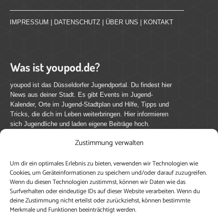
IMPRESSUM
|
DATENSCHUTZ
|
ÜBER UNS
|
KONTAKT
Was ist youpod.de?
youpod ist das Düsseldorfer Jugendportal. Du findest hier
News aus deiner Stadt. Es gibt Events im Jugend-
Kalender, Orte im Jugend-Stadtplan und Hilfe, Tipps und
Tricks, die dich im Leben weiterbringen. Hier informieren
sich Jugendliche und laden eigene Beiträge hoch.
Zustimmung verwalten
Mach mit bei youpod.de!
Um dir ein optimales Erlebnis zu bieten, verwenden wir Technologien wie
youpod.de lebt von Menschen wie dir. Sammel
Cookies, um Geräteinformationen zu speichern und/oder darauf zuzugreifen.
journalistische Erfahrung, teile deine Perspektive und
Wenn du diesen Technologien zustimmst, können wir Daten wie das
veröffentliche deine Beiträge auf youpod.de.
Du musst
Surfverhalten oder eindeutige IDs auf dieser Website verarbeiten. Wenn du
deine Zustimmung nicht erteilst oder zurückziehst, können bestimmte
dich anmelden, um alle Funktionen nutzen zu können, ein
Merkmale und Funktionen beeinträchtigt werden.
Profil anzulegen, eigene Beiträge hochzuladen und zu