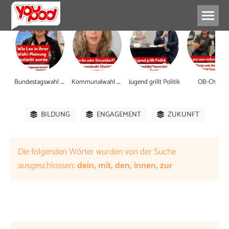
B
undestagswahl 2025
K
ommunalwahl erklärt
Jugend grillt Politik
OB-Check
BILDUNG
ENGAGEMENT
ZUKUNFT
Die folgenden Wörter wurden von der Suche
ausgeschlossen:
dein, mit, den, innen, zur