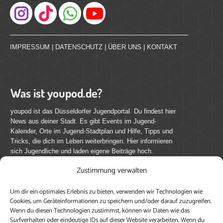
Instagram
IMPRESSUM
|
DATENSCHUTZ
|
ÜBER UNS
|
KONTAKT
Was ist youpod.de?
youpod ist das Düsseldorfer Jugendportal. Du findest hier
News aus deiner Stadt. Es gibt Events im Jugend-
Kalender, Orte im Jugend-Stadtplan und Hilfe, Tipps und
Tricks, die dich im Leben weiterbringen. Hier informieren
sich Jugendliche und laden eigene Beiträge hoch.
Zustimmung verwalten
Mach mit bei youpod.de!
Um dir ein optimales Erlebnis zu bieten, verwenden wir Technologien wie
youpod.de lebt von Menschen wie dir. Sammel
Cookies, um Geräteinformationen zu speichern und/oder darauf zuzugreifen.
journalistische Erfahrung, teile deine Perspektive und
Wenn du diesen Technologien zustimmst, können wir Daten wie das
veröffentliche deine Beiträge auf youpod.de.
Du musst
Surfverhalten oder eindeutige IDs auf dieser Website verarbeiten. Wenn du