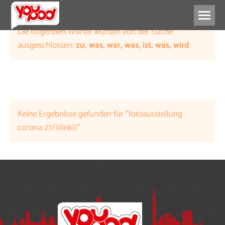
Die folgenden Wörter wurden von der Suche
ausgeschlossen:
zu, was, war, was, ist, was, wird
Keine Ergebnisse gefunden für "fotoausstellung
corona 27/{{link}}"