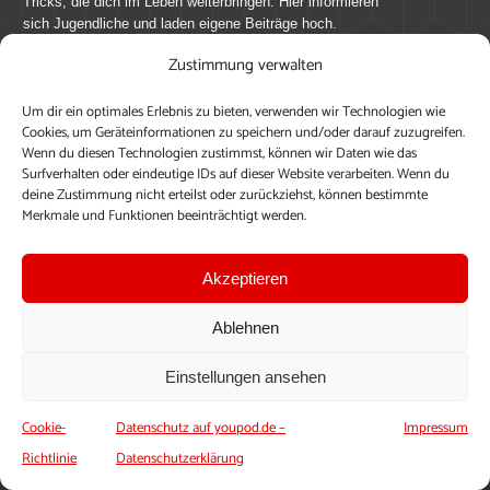
Tricks, die dich im Leben weiterbringen. Hier informieren
sich Jugendliche und laden eigene Beiträge hoch.
Zustimmung verwalten
Mach mit bei youpod.de!
Um dir ein optimales Erlebnis zu bieten, verwenden wir Technologien wie
youpod.de lebt von Menschen wie dir. Sammel
Cookies, um Geräteinformationen zu speichern und/oder darauf zuzugreifen.
journalistische Erfahrung, teile deine Perspektive und
Wenn du diesen Technologien zustimmst, können wir Daten wie das
veröffentliche deine Beiträge auf youpod.de.
Du musst
Surfverhalten oder eindeutige IDs auf dieser Website verarbeiten. Wenn du
deine Zustimmung nicht erteilst oder zurückziehst, können bestimmte
dich anmelden, um alle Funktionen nutzen zu können, ein
Merkmale und Funktionen beeinträchtigt werden.
Profil anzulegen, eigene Beiträge hochzuladen und zu
bearbeiten.
Akzeptieren
Konto erstellen
Einloggen
Ablehnen
Upload ohne Login
Einstellungen ansehen
Cookie-
Datenschutz auf youpod.de –
Impressum
Richtlinie
Datenschutzerklärung