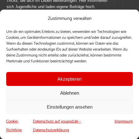
Tricks, die dich im Leben weiterbringen. Hier informieren
sich Jugendliche und laden eigene Beiträge hoch.
Zustimmung verwalten
Mach mit bei youpod.de!
Um dir ein optimales Erlebnis zu bieten, verwenden wir Technologien wie
youpod.de lebt von Menschen wie dir. Sammel
Cookies, um Geräteinformationen zu speichern und/oder darauf zuzugreifen.
journalistische Erfahrung, teile deine Perspektive und
Wenn du diesen Technologien zustimmst, können wir Daten wie das
veröffentliche deine Beiträge auf youpod.de.
Du musst
Surfverhalten oder eindeutige IDs auf dieser Website verarbeiten. Wenn du
deine Zustimmung nicht erteilst oder zurückziehst, können bestimmte
dich anmelden, um alle Funktionen nutzen zu können, ein
Merkmale und Funktionen beeinträchtigt werden.
Profil anzulegen, eigene Beiträge hochzuladen und zu
bearbeiten.
Akzeptieren
Konto erstellen
Einloggen
Ablehnen
Upload ohne Login
Einstellungen ansehen
Cookie-
Datenschutz auf youpod.de –
Impressum
Richtlinie
Datenschutzerklärung