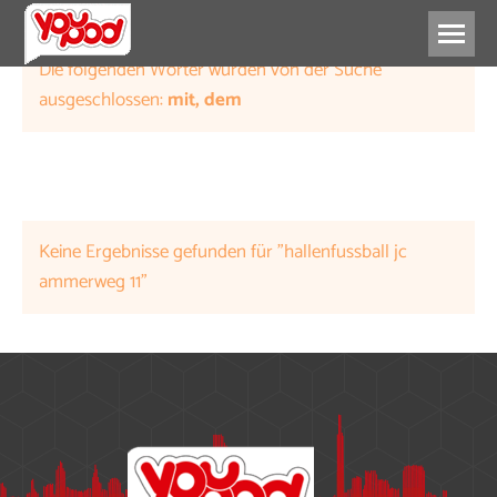
Die folgenden Wörter wurden von der Suche
ausgeschlossen:
mit, dem
Keine Ergebnisse gefunden für "hallenfussball jc
ammerweg 11"