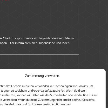
er Stadt. Es gibt Events im Jugend-Kalender, Orte im
ingen. Hier informieren sich Jugendliche und laden
ung, teile deine Perspektive und veröffentliche
Zustimmung verwalten
nen nutzen zu können, ein Profil anzulegen, eigene
ptimales Erlebnis zu bieten, verwenden wir Technologien wie Cookies, um
ationen zu speichern und/oder darauf zuzugreifen. Wenn du diesen
 zustimmst, können wir Daten wie das Surfverhalten oder eindeutige IDs auf
te verarbeiten. Wenn du deine Zustimmung nicht erteilst oder zurückziehst,
immte Merkmale und Funktionen beeinträchtigt werden.