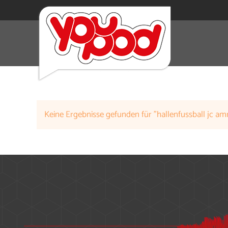
Die folgenden Wörter wurden von der Suche ausge
Keine Ergebnisse gefunden für "hallenfussball jc a