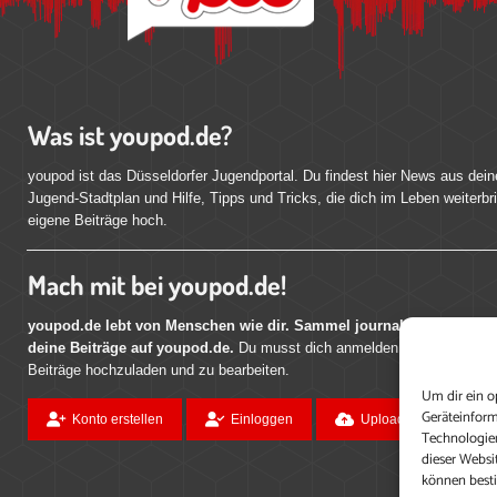
Was ist youpod.de?
youpod ist das Düsseldorfer Jugendportal. Du findest hier News aus dein
Jugend-Stadtplan und Hilfe, Tipps und Tricks, die dich im Leben weiterbr
eigene Beiträge hoch.
Mach mit bei youpod.de!
youpod.de lebt von Menschen wie dir. Sammel journalistische Erfahr
deine Beiträge auf youpod.de.
Du musst dich anmelden, um alle Funktio
Beiträge hochzuladen und zu bearbeiten.
Um dir ein o
Geräteinform
Konto erstellen
Einloggen
Upload ohne Login
Technologien
dieser Websi
können best