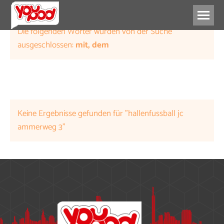
Die folgenden Wörter wurden von der Suche
ausgeschlossen:
mit, dem
Keine Ergebnisse gefunden für "hallenfussball jc
ammerweg 3"