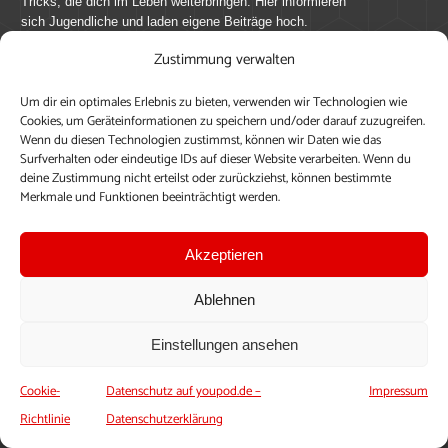
Tricks, die dich im Leben weiterbringen. Hier informieren
sich Jugendliche und laden eigene Beiträge hoch.
Zustimmung verwalten
Mach mit bei youpod.de!
Um dir ein optimales Erlebnis zu bieten, verwenden wir Technologien wie
youpod.de lebt von Menschen wie dir. Sammel
Cookies, um Geräteinformationen zu speichern und/oder darauf zuzugreifen.
journalistische Erfahrung, teile deine Perspektive und
Wenn du diesen Technologien zustimmst, können wir Daten wie das
veröffentliche deine Beiträge auf youpod.de.
Du musst
Surfverhalten oder eindeutige IDs auf dieser Website verarbeiten. Wenn du
deine Zustimmung nicht erteilst oder zurückziehst, können bestimmte
dich anmelden, um alle Funktionen nutzen zu können, ein
Merkmale und Funktionen beeinträchtigt werden.
Profil anzulegen, eigene Beiträge hochzuladen und zu
bearbeiten.
Akzeptieren
Konto erstellen
Einloggen
Ablehnen
Upload ohne Login
Einstellungen ansehen
Cookie-
Datenschutz auf youpod.de –
Impressum
Richtlinie
Datenschutzerklärung