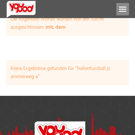
Die folgenden Wörter wurden von der Suche
ausgeschlossen:
mit, dem
Keine Ergebnisse gefunden für "hallenfussball jc
ammerweg 4"