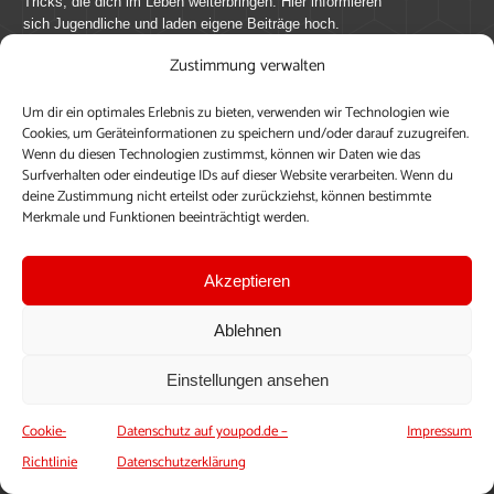
Tricks, die dich im Leben weiterbringen. Hier informieren
sich Jugendliche und laden eigene Beiträge hoch.
Zustimmung verwalten
Mach mit bei youpod.de!
Um dir ein optimales Erlebnis zu bieten, verwenden wir Technologien wie
youpod.de lebt von Menschen wie dir. Sammel
Cookies, um Geräteinformationen zu speichern und/oder darauf zuzugreifen.
journalistische Erfahrung, teile deine Perspektive und
Wenn du diesen Technologien zustimmst, können wir Daten wie das
veröffentliche deine Beiträge auf youpod.de.
Du musst
Surfverhalten oder eindeutige IDs auf dieser Website verarbeiten. Wenn du
deine Zustimmung nicht erteilst oder zurückziehst, können bestimmte
dich anmelden, um alle Funktionen nutzen zu können, ein
Merkmale und Funktionen beeinträchtigt werden.
Profil anzulegen, eigene Beiträge hochzuladen und zu
bearbeiten.
Akzeptieren
Konto erstellen
Einloggen
Ablehnen
Upload ohne Login
Einstellungen ansehen
Cookie-
Datenschutz auf youpod.de –
Impressum
Richtlinie
Datenschutzerklärung