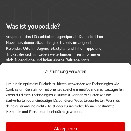
Was ist youpod.de?
youpod ist das Düsseldorfer Jugendportal. Du findest hier
News aus deiner Stadt. Es gibt Events im Jugend-
Kalender, Orte im Jugend-Stadtplan und Hilfe, Tipps und
Tricks, die dich im Leben weiterbringen. Hier informieren
sich Jugendliche und laden eigene Beiträge hoch.
Zustimmung verwalten
Mach mit bei youpod.de!
Um dir ein optimales Erlebnis zu bieten, verwenden wir Technologien wie
youpod.de lebt von Menschen wie dir. Sammel
Cookies, um Geräteinformationen zu speichern und/oder darauf zuzugreifen.
journalistische Erfahrung, teile deine Perspektive und
Wenn du diesen Technologien zustimmst, können wir Daten wie das
veröffentliche deine Beiträge auf youpod.de.
Du musst
Surfverhalten oder eindeutige IDs auf dieser Website verarbeiten. Wenn du
deine Zustimmung nicht erteilst oder zurückziehst, können bestimmte
dich anmelden, um alle Funktionen nutzen zu können, ein
Merkmale und Funktionen beeinträchtigt werden.
Profil anzulegen, eigene Beiträge hochzuladen und zu
bearbeiten.
Akzeptieren
Konto erstellen
Einloggen